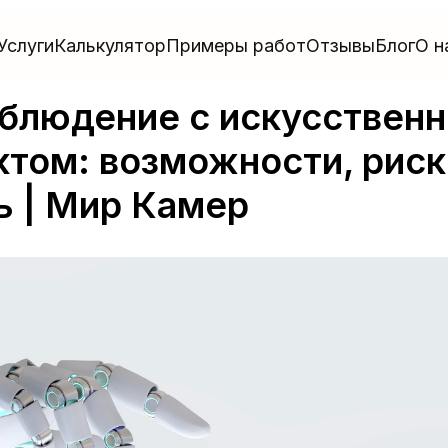
Услуги
Калькулятор
Примеры работ
Отзывы
Блог
О н
блюдение с искусствен
том: возможности, риск
ь | Мир Камер