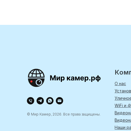
Ком
О нас
Устано
Улично
WiFi и 
Видеон
© Мир Камер, 2026. Все права защищены.
Видеон
Наши р