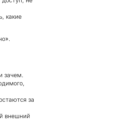
 доступ, не
, какие
но».
и зачем.
одимого,
остаются за
ый внешний