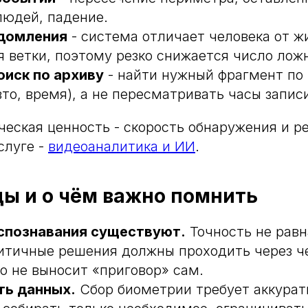
людей, падение.
домления
- система отличает человека от ж
 ветки, поэтому резко снижается число ложн
оиск по архиву
- найти нужный фрагмент по 
вто, время), а не пересматривать часы запис
ческая ценность - скорость обнаружения и р
слуге -
видеоаналитика и ИИ
.
цы и о чём важно помнить
спознавания существуют.
Точность не равн
итичные решения должны проходить через ч
но не выносит «приговор» сам.
ть данных.
Сбор биометрии требует аккурат