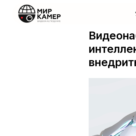
Видеона
интеллек
внедрит