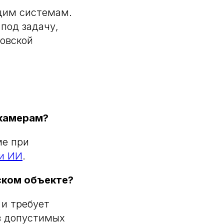
щим системам.
под задачу,
ковской
 камерам?
ме при
и ИИ
.
ском объекте?
 и требует
в допустимых