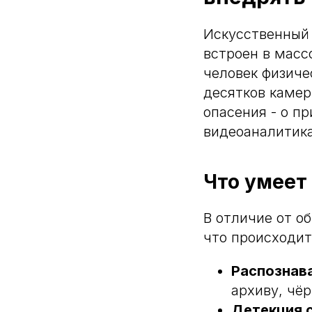
Искусственный 
встроен в масс
человек физиче
десятков камер
опасения - о п
видеоаналитика 
Что умеет
В отличие от о
что происходит
Распознав
архиву, чёр
Детекция 