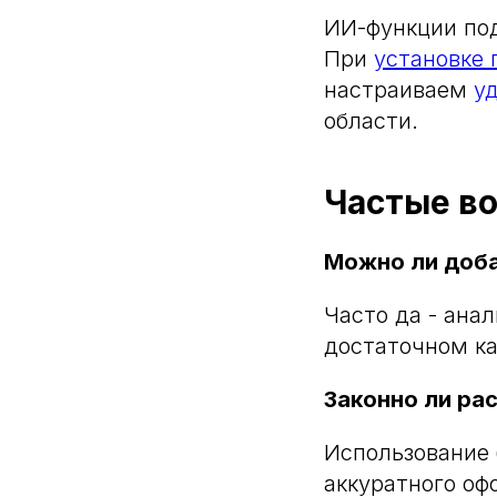
ИИ-функции по
При
установке 
настраиваем
у
области.
Частые в
Можно ли доба
Часто да - ана
достаточном ка
Законно ли ра
Использование 
аккуратного оф