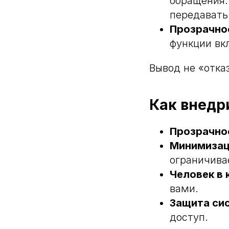
обращения:
передавать
Прозрачно
функции вк
Вывод не «отка
Как внедр
Прозрачно
Минимизац
ограничива
Человек в 
вами.
Защита си
доступ.