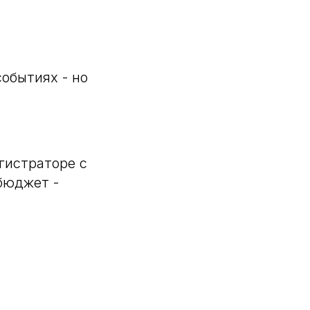
событиях - но
гистраторе с
бюджет -