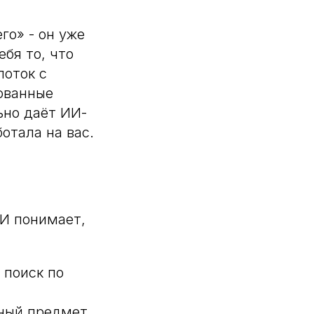
го» - он уже
бя то, что
поток с
ованные
ьно даёт ИИ-
отала на вас.
ИИ понимает,
 поиск по
ный предмет,