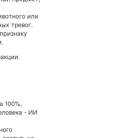
ивотного или
ых тревог.
признаку
и.
еакции.
а 100%,
еловека - ИИ
ного