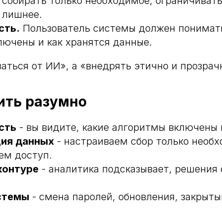
 собирать только необходимое, ограничивать
 лишнее.
сть.
Пользователь системы должен понимать
лючены и как хранятся данные.
заться от ИИ», а «внедрять этично и прозрач
ить разумно
сть
- вы видите, какие алгоритмы включены 
ия данных
- настраиваем сбор только необх
ем доступ.
контуре
- аналитика подсказывает, решения 
стемы
- смена паролей, обновления, закрыт