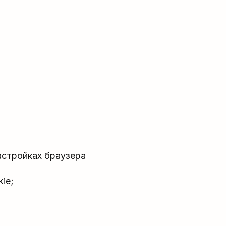
астройках браузера
kie;