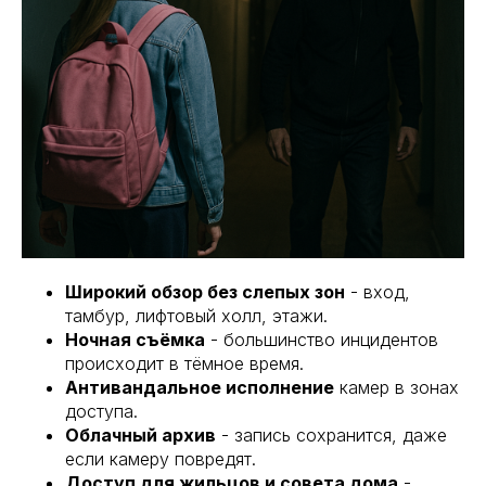
Широкий обзор без слепых зон
- вход,
тамбур, лифтовый холл, этажи.
Ночная съёмка
- большинство инцидентов
происходит в тёмное время.
Антивандальное исполнение
камер в зонах
доступа.
Облачный архив
- запись сохранится, даже
если камеру повредят.
Доступ для жильцов и совета дома
-