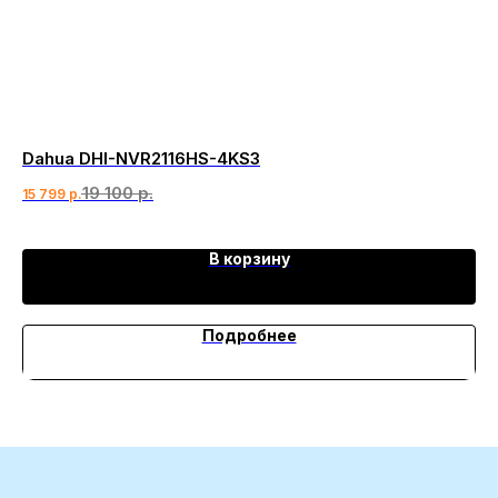
Dahua DHI-NVR2116HS-4KS3
Se
19 100
р.
18 
15 799
р.
В корзину
Подробнее