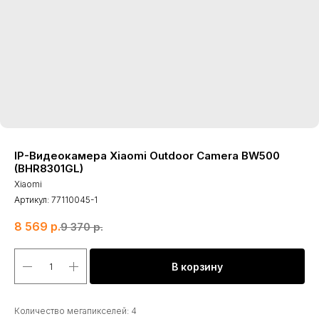
IP-Видеокамера Xiaomi Outdoor Camera BW500
(BHR8301GL)
Xiaomi
Артикул:
77110045-1
8 569
р.
9 370
р.
В корзину
Количество мегапикселей: 4