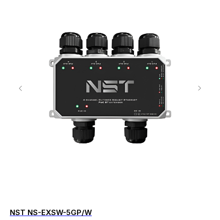
NST NS-EXSW-5GP/W
Hi