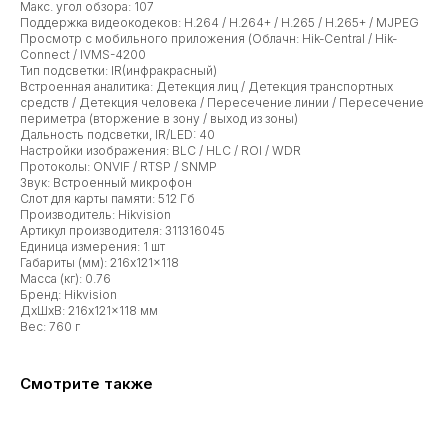
Макс. угол обзора: 107
Поддержка видеокодеков: H.264 / H.264+ / H.265 / H.265+ / MJPEG
Просмотр с мобильного приложения (Облачн: Hik-Central / Hik-
Connect / IVMS-4200
Тип подсветки: IR(инфракрасный)
Встроенная аналитика: Детекция лиц / Детекция транспортных
средств / Детекция человека / Пересечение линии / Пересечение
периметра (вторжение в зону / выход из зоны)
Дальность подсветки, IR/LED: 40
Настройки изображения: BLC / HLC / ROI / WDR
Протоколы: ONVIF / RTSP / SNMP
Звук: Встроенный микрофон
Слот для карты памяти: 512 Гб
Производитель: Hikvision
Артикул производителя: 311316045
Единица измерения: 1 шт
Габариты (мм): 216x121x118
Масса (кг): 0.76
Бренд: Hikvision
ДxШxВ: 216x121x118 мм
Вес: 760 г
Смотрите также