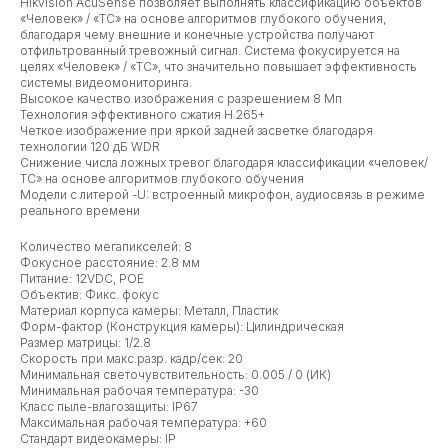
Hikvision AcuSense позволяет выполнять классификацию объектов
«Человек» / «ТС» на основе алгоритмов глубокого обучения,
благодаря чему внешние и конечные устройства получают
отфильтрованный тревожный сигнал. Система фокусируется на
целях «Человек» / «ТС», что значительно повышает эффективность
системы видеомониторинга.
Высокое качество изображения с разрешением 8 Мп
Технология эффективного сжатия H.265+
Четкое изображение при яркой задней засветке благодаря
технологии 120 дБ WDR
Снижение числа ложных тревог благодаря классификации «человек/
ТС» на основе алгоритмов глубокого обучения
Модели с литерой -U: встроенный микрофон, аудиосвязь в режиме
реального времени
Количество мегапикселей: 8
Фокусное расстояние: 2.8 мм
Питание: 12VDC, POE
Объектив: Фикс. фокус
Материал корпуса камеры: Металл, Пластик
Форм-фактор (Конструкция камеры): Цилиндрическая
Размер матрицы: 1/2.8
Скорость при макс.разр. кадр/сек: 20
Минимальная светочувствительность: 0.005 / 0 (ИК)
Минимальная рабочая температура: -30
Класс пыле-влагозащиты: IP67
Максимальная рабочая температура: +60
Стандарт видеокамеры: IP