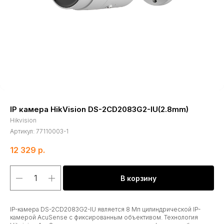
IP камера HikVision DS-2CD2083G2-IU(2.8mm)
Hikvision
Артикул:
77110003-1
12 329
р.
В корзину
IP-камера DS-2CD2083G2-IU является 8 Мп цилиндрической IP-
камерой AcuSense с фиксированным объективом. Технология