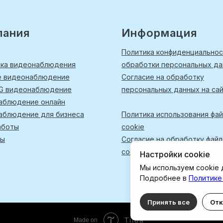
пания
Информация
Политика конфиденциальнос
вка видеонаблюдения
обработки персональных д
е видеонаблюдение
Согласие на обработку
4G видеонаблюдение
персональных данных на са
аблюдение онлайн
аблюдение для бизнеса
Политика использования фа
аботы
cookie
ты
Согласие на обработку фай
cookies
Настройки cookie
Мы используем cookie 
Подробнее в
Политике
Принять все
Отк
Tilda
Made on