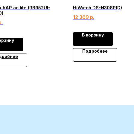
k hAP ac lite (RB952UI-
HiWatch DS-N308P(D)
D)
12 369
р.
р.
В корзину
орзину
Подробнее
дробнее