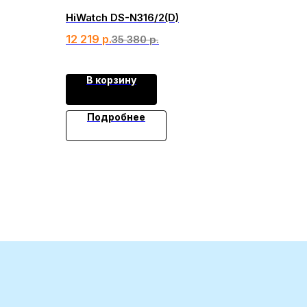
HiWatch DS-N316/2(D)
12 219
р.
35 380
р.
В корзину
Подробнее