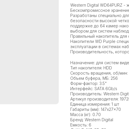
Western Digital WD64PURZ - 
Бескомпромиссное хранени
Разработаны специально для
безопасности высокой четкос
поддержке до 64 камер нак
выбором для систем наблюд
Правильный накопитель для 
Накопители WD Purple специ
эксплуатации в системах на
Производительность, котор
Назначение: для систем ви
Тип накопителя: HDD
Скорость вращения, об/мин:
Объем буфера, МБ: 256
Форм-фактор: 3.5"
Интерфейс: SATA 6Gb/s
Производитель: Western Digit
Артикул производителя: 197
Единица измерения: 1 шт
Габариты (мм): 147x27x70
Масса (кг): 0.70
Бренд: Western Digital
Емкость: 6