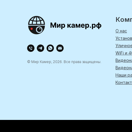
Ком
О нас
Устано
Улично
WiFi и 
Видеон
© Мир Камер, 2026. Все права защищены.
Видеон
Наши р
Контак