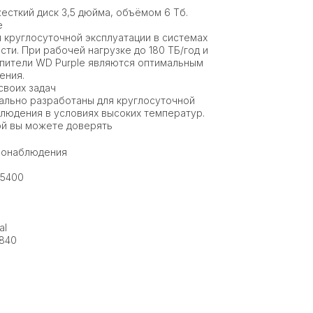
жесткий диск 3,5 дюйма, объёмом 6 Тб.
е
 круглосуточной эксплуатации в системах
ти. При рабочей нагрузке до 180 ТБ/год и
опители WD Purple являются оптимальным
ения.
своих задач
ально разработаны для круглосуточной
блюдения в условиях высоких температур.
ой вы можете доверять
деонаблюдения
 5400
al
2840