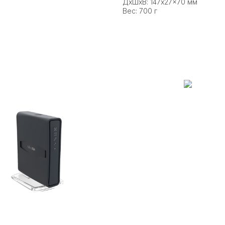
ДxШxВ: 147x27x70 мм
Вес: 700 г