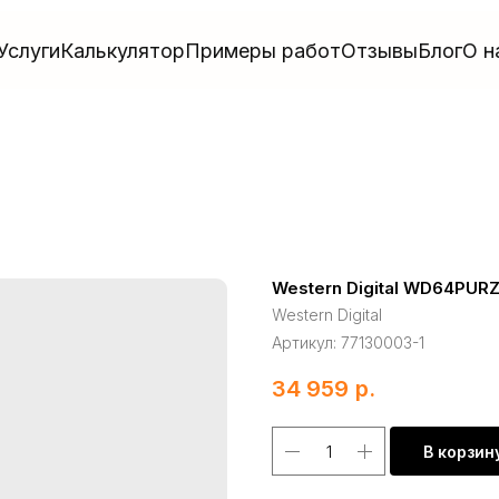
Услуги
Калькулятор
Примеры работ
Отзывы
Блог
О н
Western Digital WD64PUR
Western Digital
Артикул:
77130003-1
34 959
р.
В корзин