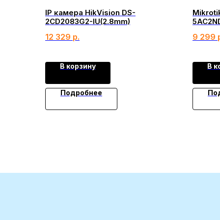
IP камера HikVision DS-
Mikroti
2CD2083G2-IU(2.8mm)
5AC2N
12 329
р.
9 299
В корзину
В к
Подробнее
По