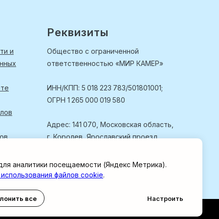
Реквизиты
ти и
Общество с ограниченной
анных
ответственностью «МИР КАМЕР»
йте
ИНН/КПП: 5 018 223 783/501801001;
ОГРН 1 265 000 019 580
йлов
Адрес: 141 070, Московская область,
лов
г. Королев, Ярославский проезд,
д. 11, помещ. 04, офис 2.
для аналитики посещаемости (Яндекс Метрика).
 использования файлов cookie
.
лонить все
Настроить