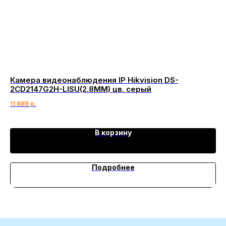
Камера видеонаблюдения IP Hikvision DS-
Ул
2CD2147G2H-LISU(2.8MM) цв. серый
5 
11 889
р.
В корзину
Подробнее