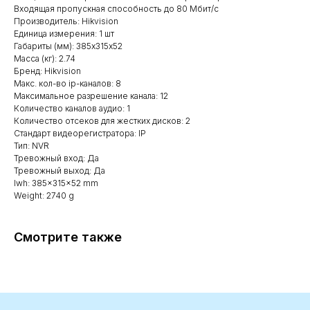
Входящая пропускная способность до 80 Мбит/с
Производитель: Hikvision
Единица измерения: 1 шт
Габариты (мм): 385х315х52
Масса (кг): 2.74
Бренд: Hikvision
Макс. кол-во ip-каналов: 8
Максимальное разрешение канала: 12
Количество каналов аудио: 1
Количество отсеков для жестких дисков: 2
Стандарт видеорегистратора: IP
Тип: NVR
Тревожный вход: Да
Тревожный выход: Да
lwh: 385x315x52 mm
Weight: 2740 g
Смотрите также