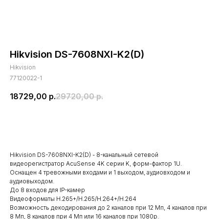
Hikvision DS-7608NXI-K2(D)
Hikvision
77120022-1
18729,00
р.
29720,00
р.
В корзину
Hikvision DS-7608NXI-K2(D) - 8-канальный сетевой
видеорегистратор AcuSense 4K серии K, форм-фактор 1U.
Оснащен 4 тревожными входами и 1 выходом, аудиовходом и
аудиовыходом.
До 8 входов для IP-камер
Видеоформаты H.265+/H.265/H.264+/H.264
Возможность декодирования до 2 каналов при 12 Мп, 4 каналов при
8 Мп, 8 каналов при 4 Мп или 16 каналов при 1080p.