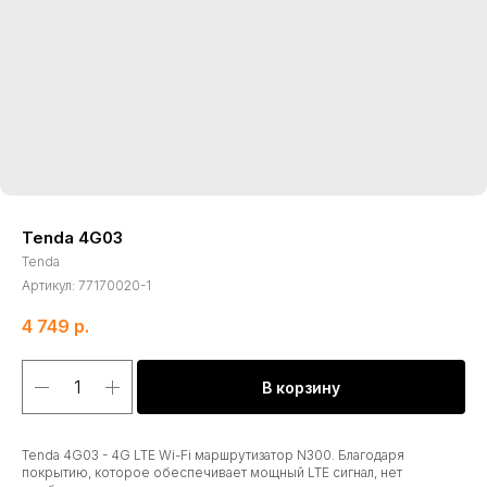
Tenda 4G03
Tenda
Артикул:
77170020-1
4 749
р.
В корзину
Tenda 4G03 - 4G LTE Wi-Fi маршрутизатор N300. Благодаря
покрытию, которое обеспечивает мощный LTE сигнал, нет