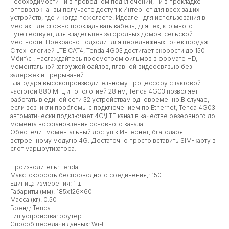
необходимости ни в проводном подключении, ни в прокладке
оптоволокна- вы получаете доступ к Интернет для всех ваших
устройств, где и когда пожелаете. Идеален для использования в
местах, где сложно прокладывать кабель, для тех, кто много
путешествует, для владельцев загородных домов, сельской
местности. Прекрасно подходит для передвижных точек продаж.
С технологией LTE CAT4, Tenda 4G03 достигает скорости до 150
Мбит\с . Наслаждайтесь просмотром фильмов в формате HD,
моментальной загрузкой файлов, плавной видеосвязью без
задержек и прерываний.
Благодаря высокопроизводительному процессору с тактовой
частотой 880 МГц и топологией 28 нм, Tenda 4G03 позволяет
работать в единой сети 32 устройствам одновременно.В случае,
если возникли проблемы с подключением по Ethernet, Tenda 4G03
автоматически подключает 4G\LTE канал в качестве резервного до
момента восстановления основного канала.
Обеспечит моментальный доступ к Интернет, благодаря
встроенному модулю 4G. Достаточно просто вставить SIM-карту в
слот маршрутизатора.
Производитель: Tenda
Макс. скорость беспроводного соединения,: 150
Единица измерения: 1 шт
Габариты (мм): 185x126x60
Масса (кг): 0.50
Бренд: Tenda
Тип устройства: роутер
Способ передачи данных: Wi-Fi