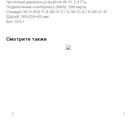
Частотный диапазон устройств Wi-Fi: 2.4 ГГц
Подключение к интернету (WAN): SIM-карта
Стандарт Wi-Fi 802.11: B (Wi-Fi 1) / G (Wi-Fi 3) / N (Wi-Fi 4)
ДxШxВ: 185x126x60 мм
Вес: 500 г
Смотрите также