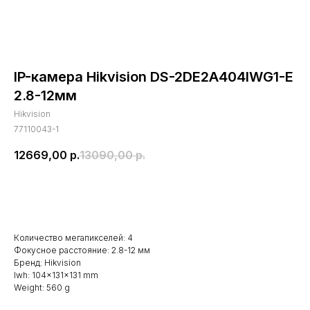
IP-камера Hikvision DS-2DE2A404IWG1-E
2.8-12мм
Hikvision
77110043-1
12669,00
р.
13090,00
р.
В корзину
Количество мегапикселей: 4
Фокусное расстояние: 2.8-12 мм
Бренд: Hikvision
lwh: 104x131x131 mm
Weight: 560 g