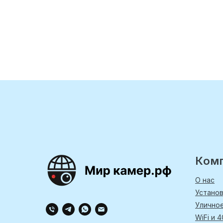
Ком
О нас
Устано
Улично
WiFi и 