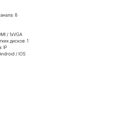
анала: 8
MI / 1xVGA
ких дисков: 1
: IP
droid / IOS