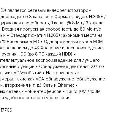
(D) является сетевым видеорегистратором.
деовходы: до 8 каналов • Форматы видео: H.265+ /
одирующая способность, 1 канал @ 8 Мп / 3 канала
• Входная пропускная способность до 80 Мбит/с
й • Стандарт сжатия H.265+: экономия места на
75 % Видеовыход HD • Одновременный вывод HDMI
 разрешением до 4K Хранение и воспроизведение
лючения HDD (до 8 TБ каждый HDD) •
нтеллектуальное воспроизведение для лучшего
альные функции • Обнаружение движения 2.0: до
кольких VCA-событий • Настраиваемые
камеры, такие как VCA-обнаружение (обнаружение
 вторжения и т. д.) Сеть и Ethernet •
х сетевых PoE-интерфейсов • 1 auto 10M / 100M
 для удобного сетевого управления
617706