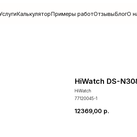
Услуги
Калькулятор
Примеры работ
Отзывы
Блог
О н
HiWatch DS-N30
HiWatch
77120045-1
12369,00
р.
В корзину