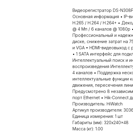
Видеорегистратор DS-N308P
Основная информация • IP-ви
H.265 / H.264 / H.264+ • Дек
@ 4 Мп / 6 каналов @ 1080p 
Профессиональный и надежны
диске, снижение затрат на 
и VGA • HDMI-видеовыход с
• 1 SATA интерфейс для подк
Интеллектуальный поиск и и
воспроизведения Интеллекту
4 каналов • Поддержка нес
интеллектуальные функции 
движения, пересечения линии,
Предусмотрено 8 независимы
порт Ethernet • Hik-Connect
Производитель: HiWatch
Артикул производителя: 303
Единица измерения: 1 шт
Габариты (мм): 320x240x48
Масса (кг): 1.00