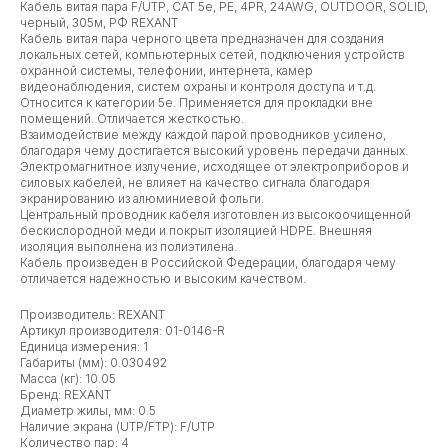
Кабель витая пара F/UTP, CAT 5e, PE, 4PR, 24AWG, OUTDOOR, SOLID,
черный, 305м, РФ REXANT
Кабель витая пара черного цвета предназначен для создания
локальных сетей, компьютерных сетей, подключения устройств
охранной системы, телефонии, интернета, камер
видеонаблюдения, систем охраны и контроля доступа и т.д.
Относится к категории 5е. Применяется для прокладки вне
помещений. Отличается жесткостью.
Взаимодействие между каждой парой проводников усилено,
благодаря чему достигается высокий уровень передачи данных.
Электромагнитное излучение, исходящее от электроприборов и
силовых кабелей, не влияет на качество сигнала благодаря
экранированию из алюминиевой фольги.
Центральный проводник кабеля изготовлен из высокоочищенной
бескислородной меди и покрыт изоляцией HDPE. Внешняя
изоляция выполнена из полиэтилена.
Кабель произведен в Российской Федерации, благодаря чему
отличается надежностью и высоким качеством.
Производитель: REXANT
Артикул производителя: 01-0146-R
Единица измерения: 1
Габариты (мм): 0.030492
Масса (кг): 10.05
Бренд: REXANT
Диаметр жилы, мм: 0.5
Наличие экрана (UTP/FTP): F/UTP
Количество пар: 4