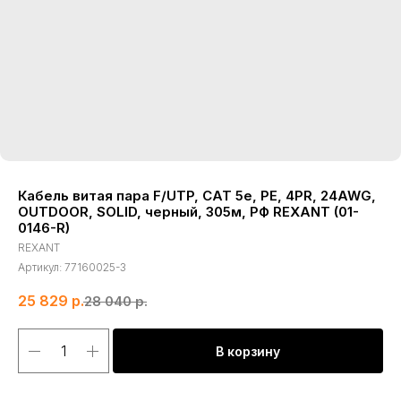
Кабель витая пара F/UTP, CAT 5e, PE, 4PR, 24AWG,
OUTDOOR, SOLID, черный, 305м, РФ REXANT (01-
0146-R)
REXANT
Артикул:
77160025-3
25 829
р.
28 040
р.
В корзину