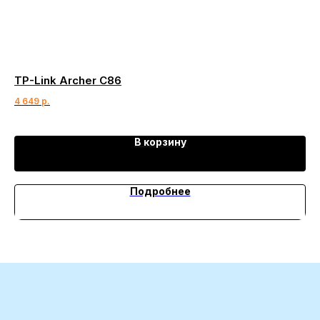
TP-Link Archer C86
We
4 649
р.
23
В корзину
Подробнее