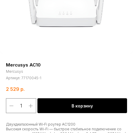
Mercusys AC10
Mercusys
Артикул:
77170045-1
2 529
р.
В корзину
Двухдиапазонный Wi‑Fi роутер AC1200
Высокая скорость Wi-Fi — быстрое стабильное подключение со