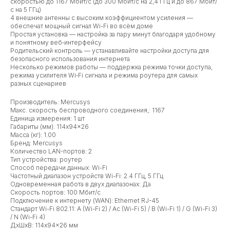
скоростью до 1167 Мбит/с (до 300 Мбит/с на 2,4 ГГц и до 867 Мбит/
с на 5 ГГц)
4 внешние антенны с высоким коэффициентом усиления —
обеспечат мощный сигнал Wi-Fi во всём доме
Простая установка — настройка за пару минут благодаря удобному
и понятному веб‑интерфейсу
Родительский контроль — устанавливайте настройки доступа для
безопасного использования интернета
Несколько режимов работы — поддержка режима точки доступа,
режима усилителя Wi‑Fi сигнала и режима роутера для самых
разных сценариев
Производитель: Mercusys
Макс. скорость беспроводного соединения,: 1167
Единица измерения: 1 шт
Габариты (мм): 114x94x26
Масса (кг): 1.00
Бренд: Mercusys
Количество LAN-портов: 2
Тип устройства: роутер
Способ передачи данных: Wi-Fi
Частотный диапазон устройств Wi-Fi: 2.4 ГГц, 5 ГГц
Одновременная работа в двух диапазонах: Да
Скорость портов: 100 Мбит/с
Подключение к интернету (WAN): Ethernet RJ-45
Стандарт Wi-Fi 802.11: A (Wi-Fi 2) / Ac (Wi-Fi 5) / B (Wi-Fi 1) / G (Wi-Fi 3)
/ N (Wi-Fi 4)
ДxШxВ: 114x94x26 мм