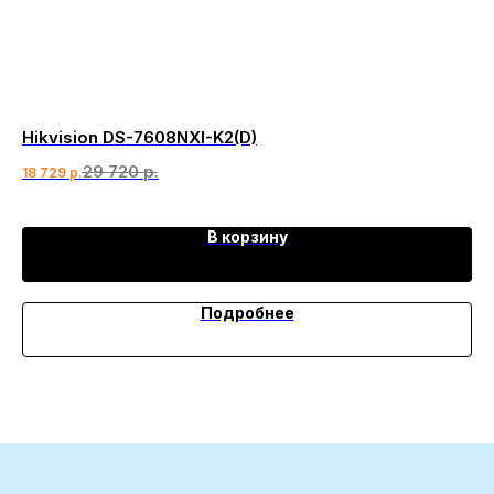
Hikvision DS-7608NXI-K2(D)
Da
29 720
р.
7 
18 729
р.
В корзину
Подробнее