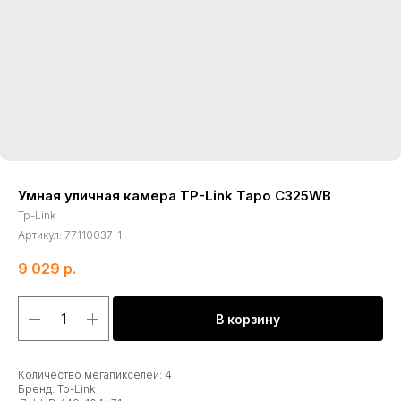
Умная уличная камера TP-Link Tapo C325WB
Tp-Link
Артикул:
77110037-1
9 029
р.
В корзину
Количество мегапикселей: 4
Бренд: Tp-Link