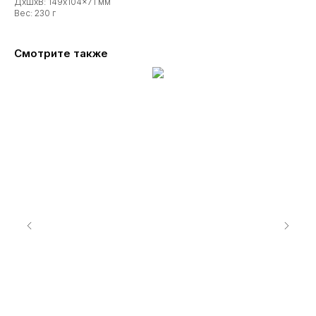
ДxШxВ: 149x104x71 мм
Вес: 230 г
Смотрите также