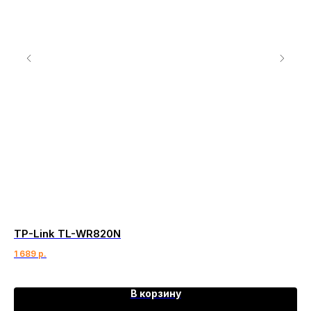
TP-Link TL-WR820N
Ne
1 689
р.
17 
В корзину