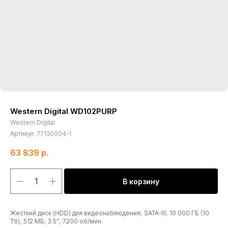
Western Digital WD102PURP
Western Digital
Артикул:
77130004-1
63 839
р.
В корзину
Жесткий диск (HDD) для видеонаблюдения; SATA-III; 10 000 ГБ (10
Тб); 512 МБ; 3.5"; 7200 об/мин.