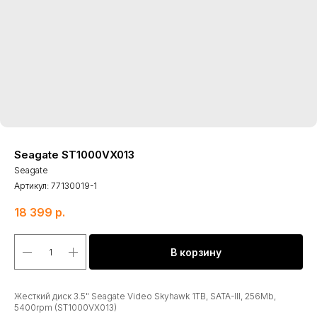
Seagate ST1000VX013
Seagate
Артикул:
77130019-1
18 399
р.
В корзину
Жесткий диск 3.5" Seagate Video Skyhawk 1TB, SATA-III, 256Mb,
5400rpm (ST1000VX013)