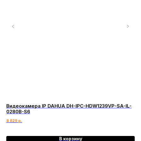
Видеокамера IP DAHUA DH-IPC-HDW1239VP-SA-IL-
Hi
0280B-S6
12 
8 829
р.
В корзину