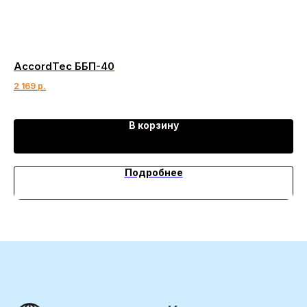
AccordTec ББП-40
Hi
2 169
р.
41 
В корзину
Подробнее