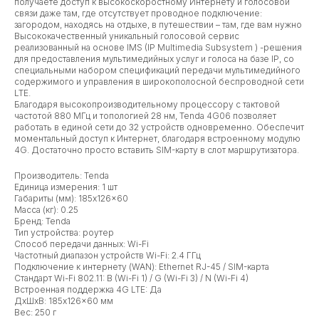
получаете доступ к высокоскоростному Интернету и голосовой
связи даже там, где отсутствует проводное подключение:
загородом, находясь на отдыхе, в путешествии – там, где вам нужно
Высококачественный уникальный голосовой сервис
реализованный на основе IMS (IP Multimedia Subsystem ) -решения
для предоставления мультимедийных услуг и голоса на базе IP, со
специальными набором спецификаций передачи мультимедийного
содержимого и управления в широкополосной беспроводной сети
LTE.
Благодаря высокопроизводительному процессору с тактовой
частотой 880 МГц и топологией 28 нм, Tenda 4G06 позволяет
работать в единой сети до 32 устройств одновременно. Обеспечит
моментальный доступ к Интернет, благодаря встроенному модулю
4G. Достаточно просто вставить SIM-карту в слот маршрутизатора.
Производитель: Tenda
Единица измерения: 1 шт
Габариты (мм): 185x126x60
Масса (кг): 0.25
Бренд: Tenda
Тип устройства: роутер
Способ передачи данных: Wi-Fi
Частотный диапазон устройств Wi-Fi: 2.4 ГГц
Подключение к интернету (WAN): Ethernet RJ-45 / SIM-карта
Стандарт Wi-Fi 802.11: B (Wi-Fi 1) / G (Wi-Fi 3) / N (Wi-Fi 4)
Встроенная поддержка 4G LTE: Да
ДxШxВ: 185x126x60 мм
Вес: 250 г