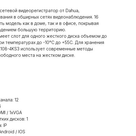
 сетевой видеорегистратор от Dahua,
вания в обширных сетях видеонаблюдения. 16
ь модель как в доме, так и в офисе, покрывая
юдением большую территорию.
меет слот для одного жесткого диска объемом до
ри температурах до -10°C до +55С. Для хранения
2108-4KS3 использует современные методы
вободного места на жестком диске.
нала: 12
6
MI / 1xVGA
ких дисков: 1
: IP
droid / IOS