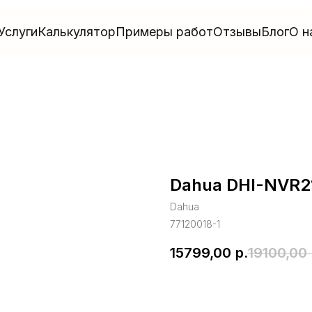
Услуги
Калькулятор
Примеры работ
Отзывы
Блог
О н
Dahua DHI-NVR2
Dahua
77120018-1
15799,00
р.
19100,00
В корзину