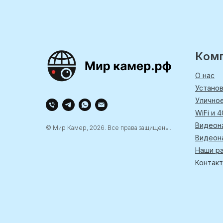
Ком
О нас
Устано
Улично
WiFi и 
Видеон
© Мир Камер, 2026. Все права защищены.
Видеон
Наши р
Контак