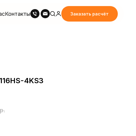
ас
Контакты
Заказать расчёт
116HS-4KS3
р.