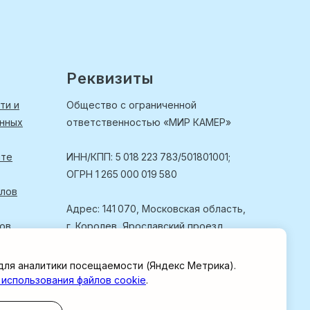
Реквизиты
ти и
Общество с ограниченной
анных
ответственностью «МИР КАМЕР»
йте
ИНН/КПП: 5 018 223 783/501801001;
ОГРН 1 265 000 019 580
йлов
Адрес: 141 070, Московская область,
лов
г. Королев, Ярославский проезд,
д. 11, помещ. 04, офис 2.
для аналитики посещаемости (Яндекс Метрика).
 использования файлов cookie
.