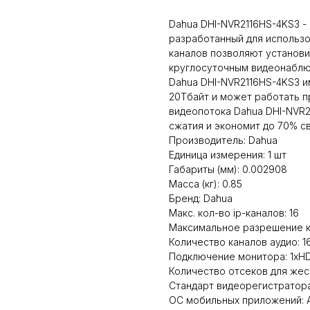
Dahua DHI-NVR2116HS-4KS3 -
разработанный для использо
каналов позволяют установит
круглосуточным видеонабл
Dahua DHI-NVR2116HS-4KS3 и
20Тбайт и может работать п
видеопотока Dahua DHI-NVR
сжатия и экономит до 70% с
Производитель: Dahua
Единица измерения: 1 шт
Габариты (мм): 0.002908
Масса (кг): 0.85
Бренд: Dahua
Макс. кол-во ip-каналов: 16
Максимальное разрешение ка
Количество каналов аудио: 1
Подключение монитора: 1xHD
Количество отсеков для жест
Стандарт видеорегистратора
ОС мобильных приложений: An