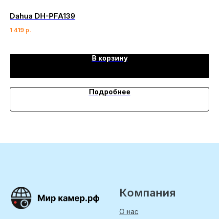
Dahua DH-PFA139
Ка
1 419
р.
3 
В корзину
Подробнее
Компания
О нас