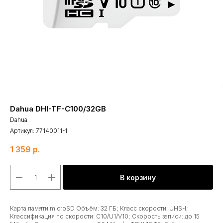
Dahua DHI-TF-C100/32GB
Dahua
Артикул:
77140011-1
1 359
р.
В корзину
Карта памяти microSD Объём: 32 ГБ; Класс скорости: UHS-I;
Классификация по скорости: C10/U1/V10; Скорость записи: до 15