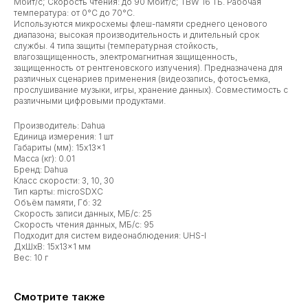
Мбит/с; Скорость чтения: до 90 Мбит/с; TBW 16 ТБ. Рабочая
температура: от 0°C до 70°C.
Используются микросхемы флеш-памяти среднего ценового
диапазона; высокая производительность и длительный срок
службы. 4 типа защиты (температурная стойкость,
влагозащищенность, электромагнитная защищенность,
защищенность от рентгеновского излучения). Предназначена для
различных сценариев применения (видеозапись, фотосъемка,
прослушивание музыки, игры, хранение данных). Совместимость с
различными цифровыми продуктами.
Производитель: Dahua
Единица измерения: 1 шт
Габариты (мм): 15x13x1
Масса (кг): 0.01
Бренд: Dahua
Класс скорости: 3, 10, 30
Тип карты: microSDXC
Объём памяти, Гб: 32
Скорость записи данных, МБ/с: 25
Скорость чтения данных, МБ/с: 95
Подходит для систем видеонаблюдения: UHS-I
ДxШxВ: 15x13x1 мм
Вес: 10 г
Смотрите также