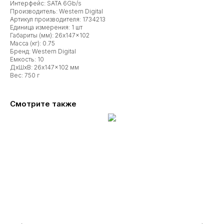
Интерфейс: SATA 6Gb/s
Производитель: Western Digital
Артикул производителя: 1734213
Единица измерения: 1 шт
Габариты (мм): 26x147x102
Масса (кг): 0.75
Бренд: Western Digital
Емкость: 10
ДxШxВ: 26x147x102 мм
Вес: 750 г
Смотрите также