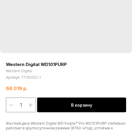
Western Digital WD101PURP
Western Digital
Артикул:
77130023-1
66 019
р.
В корзину
Жесткий диск Western Digital WD Purple™ Pro WD101PURP стабильно
работает в круглосуточном режиме (8760 ч/год), устойчив к