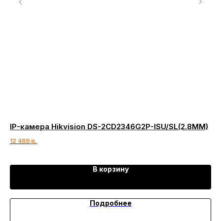
IP-камера Hikvision DS-2CD2346G2P-ISU/SL(2.8MM)
Ка
M
12 469
р.
6 
В корзину
Подробнее