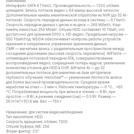
окислению.
Интерфейс SATA 6 Гбит/с. Производительность — 7200 об/мин
шпинделя. Запись потоков видео с 64 камер высокой четкости.
Дополнительные каналы аналитической обработки на NVR (до 32 AI-
потоков). Скорость передачи данных из кэша в систему — 6 Гбит/с.
Скорость передачи данных с диска и на диск — 265 Мбит/с. Кэш-
память емкостью 256 Мбайт. Объем HDD составляет 10 Тбайт, что
достаточно для хранения 5000 ч. HD-видео. Предельная нагрузка —
550 Тбайт/год. WDDA обеспечивает контроль работы устройств
хранения и оперативное управление хранением данных.
CMR — магнитная запись с разделительным пространством между
соседними дорожками (высокая скорость перезаписи). AllFrame —
оптимизация потоковой передачи ATA, совершенствование
воспроизведения видео, сокращение потерь кадров, увеличение
количества отсеков для HDD в DVR. AllFrame AI — до 32
дополнительных потоков для аналитики на базе алгоритмов
глубокого обучения. HelioSeal™ — увеличение плотности записи
для более высокой производительности. Среднее время
наработки на отказ — 2 млн ч. Рабочие температуры — 0 °C… +65
°C. Потребляемая мощность при записи и чтении — 9 Вт, при
простое — 8 Вт, в режиме ожидания (сна) — 0.5 Вт. Размер —
26.1×147×101.6 мм. Вес — 750 г.
Назначение: для систем видеонаблюдения
Тип накопителя: HDD
Скорость вращения, об/мин: 7200
Объем буфера, МБ: 256
Форм-фактор: 3.5"