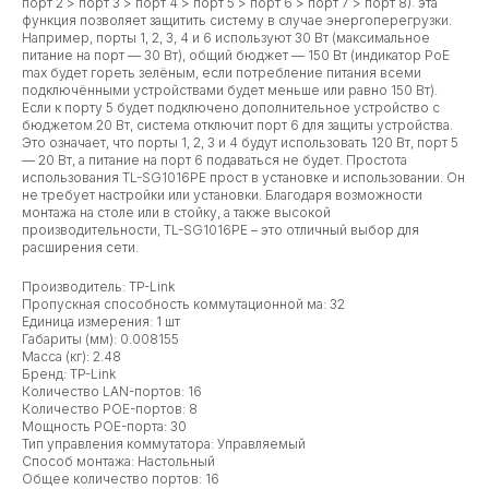
порт 2 > порт 3 > порт 4 > порт 5 > порт 6 > порт 7 > порт 8): эта
функция позволяет защитить систему в случае энергоперегрузки.
Например, порты 1, 2, 3, 4 и 6 используют 30 Вт (максимальное
питание на порт — 30 Вт), общий бюджет — 150 Вт (индикатор PoE
max будет гореть зелёным, если потребление питания всеми
подключёнными устройствами будет меньше или равно 150 Вт).
Если к порту 5 будет подключено дополнительное устройство с
бюджетом 20 Вт, система отключит порт 6 для защиты устройства.
Это означает, что порты 1, 2, 3 и 4 будут использовать 120 Вт, порт 5
— 20 Вт, а питание на порт 6 подаваться не будет. Простота
использования TL-SG1016PE прост в установке и использовании. Он
не требует настройки или установки. Благодаря возможности
монтажа на столе или в стойку, а также высокой
производительности, TL-SG1016PE – это отличный выбор для
расширения сети.
Производитель: TP-Link
Пропускная способность коммутационной ма: 32
Единица измерения: 1 шт
Габариты (мм): 0.008155
Масса (кг): 2.48
Бренд: TP-Link
Количество LAN-портов: 16
Количество POE-портов: 8
Мощность POE-порта: 30
Тип управления коммутатора: Управляемый
Способ монтажа: Настольный
Общее количество портов: 16