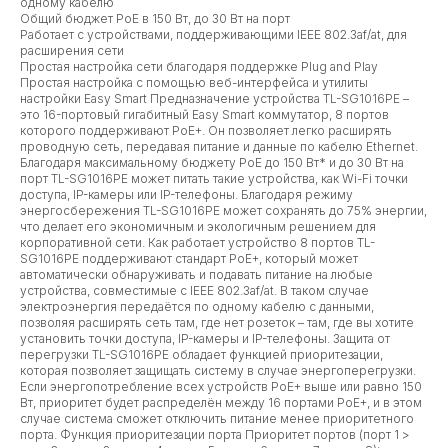
одному кабелю
Общий бюджет PoE в 150 Вт, до 30 Вт на порт
Работает с устройствами, поддерживающими IEEE 802.3af/at, для
расширения сети
Простая настройка сети благодаря поддержке Plug and Play
Простая настройка с помощью веб-интерфейса и утилиты
настройки Easy Smart Предназначение устройства TL-SG1016PE –
это 16-портовый гигабитный Easy Smart коммутатор, 8 портов
которого поддерживают PoE+. Он позволяет легко расширять
проводную сеть, передавая питание и данные по кабелю Ethernet.
Благодаря максимальному бюджету PoE до 150 Вт* и до 30 Вт на
порт TL-SG1016PE может питать такие устройства, как Wi-Fi точки
доступа, IP-камеры или IP-телефоны. Благодаря режиму
энергосбережения TL-SG1016PE может сохранять до 75% энергии,
что делает его экономичным и экологичным решением для
корпоративной сети. Как работает устройство 8 портов TL-
SG1016PE поддерживают стандарт PoE+, который может
автоматически обнаруживать и подавать питание на любые
устройства, совместимые с IEEE 802.3af/at. В таком случае
электроэнергия передаётся по одному кабелю с данными,
позволяя расширять сеть там, где нет розеток – там, где вы хотите
установить точки доступа, IP-камеры и IP-телефоны. Защита от
перегрузки TL-SG1016PE обладает функцией приоритезации,
которая позволяет защищать систему в случае энергоперегрузки.
Если энергопотребление всех устройств PoE+ выше или равно 150
Вт, приоритет будет распределён между 16 портами PoE+, и в этом
случае система сможет отключить питание менее приоритетного
порта. Функция приоритезации порта Приоритет портов (порт 1 >