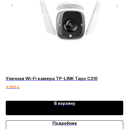
Уличная Wi-Fi камера TP-LINK Tapo C310
Da
4 989
р.
49
В корзину
Подробнее