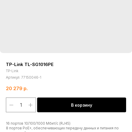
TP-Link TL-SG1016PE
TP-Link
Артикул:
77150046-1
20 279
р.
В корзину
16 портов 10/100/1000 Мбит/с (RJ45)
8 портов PoE+, обеспечивающих передачу данных и питания по