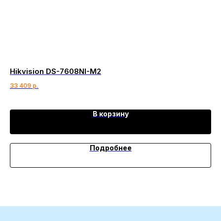
Hikvision DS-7608NI-M2
Se
33 409
р.
101
В корзину
Подробнее