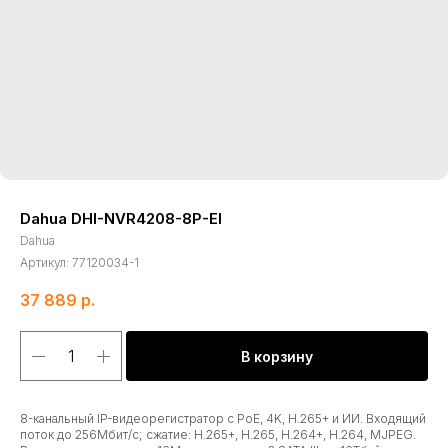
Dahua DHI-NVR4208-8P-EI
Dahua
Артикул:
77120034-1
37 889
р.
В корзину
8-канальный IP-видеорегистратор c PoE, 4K, H.265+ и ИИ. Входящий
поток до 256Мбит/с; сжатие: H.265+, H.265, H.264+, H.264, MJPEG.