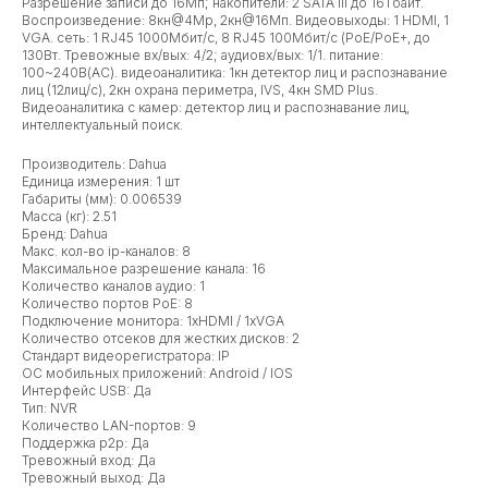
Разрешение записи до 16Мп; накопители: 2 SATA III до 16Тбайт.
Воспроизведение: 8кн@4Mp, 2кн@16Мп. Видеовыходы: 1 HDMI, 1
VGA. cеть: 1 RJ45 1000Мбит/с, 8 RJ45 100Мбит/с (PoE/PoE+, до
130Вт. Тревожные вх/вых: 4/2; aудиовх/вых: 1/1. питание:
100~240В(AC). видеоаналитика: 1кн детектор лиц и распознавание
лиц (12лиц/с), 2кн охрана периметра, IVS, 4кн SMD Plus.
Видеоаналитика с камер: детектор лиц и распознавание лиц,
интеллектуальный поиск.
Производитель: Dahua
Единица измерения: 1 шт
Габариты (мм): 0.006539
Масса (кг): 2.51
Бренд: Dahua
Макс. кол-во ip-каналов: 8
Максимальное разрешение канала: 16
Количество каналов аудио: 1
Количество портов PoE: 8
Подключение монитора: 1xHDMI / 1xVGA
Количество отсеков для жестких дисков: 2
Стандарт видеорегистратора: IP
ОС мобильных приложений: Android / IOS
Интерфейс USB: Да
Тип: NVR
Количество LAN-портов: 9
Поддержка p2p: Да
Тревожный вход: Да
Тревожный выход: Да