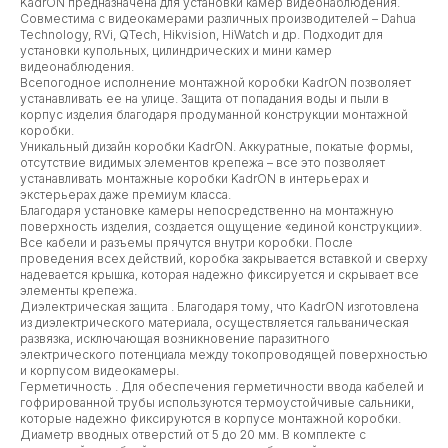
KadrON предназначена для установки камер видеонаблюдения.
Совместима с видеокамерами различных производителей – Dahua
Technology, RVi, QTech, Hikvision, HiWatch и др. Подходит для
установки купольных, цилиндрических и мини камер
видеонаблюдения.
Всепогодное исполнение монтажной коробки KadrON позволяет
устанавливать ее на улице. Защита от попадания воды и пыли в
корпус изделия благодаря продуманной конструкции монтажной
коробки.
Уникальный дизайн коробки KadrON. Аккуратные, покатые формы,
отсутствие видимых элементов крепежа – все это позволяет
устанавливать монтажные коробки KadrON в интерьерах и
экстерьерах даже премиум класса.
Благодаря установке камеры непосредственно на монтажную
поверхность изделия, создается ощущение «единой конструкции».
Все кабели и разъемы прячутся внутри коробки. После
проведения всех действий, коробка закрывается вставкой и сверху
надевается крышка, которая надежно фиксируется и скрывает все
элементы крепежа.
Диэлектрическая защита . Благодаря тому, что KadrON изготовлена
из диэлектрического материала, осуществляется гальваническая
развязка, исключающая возникновение паразитного
электрического потенциала между токопроводящей поверхностью
и корпусом видеокамеры.
Герметичность . Для обеспечения герметичности ввода кабелей и
гофрированной трубы используются термоустойчивые сальники,
которые надежно фиксируются в корпусе монтажной коробки.
Диаметр вводных отверстий от 5 до 20 мм. В комплекте с