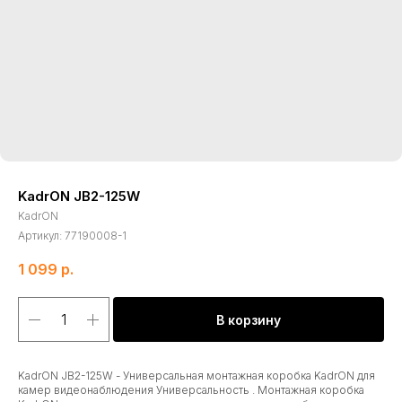
KadrON JB2-125W
KadrON
Артикул:
77190008-1
1 099
р.
В корзину
KadrON JB2-125W - Универсальная монтажная коробка KadrON для
камер видеонаблюдения Универсальность . Монтажная коробка