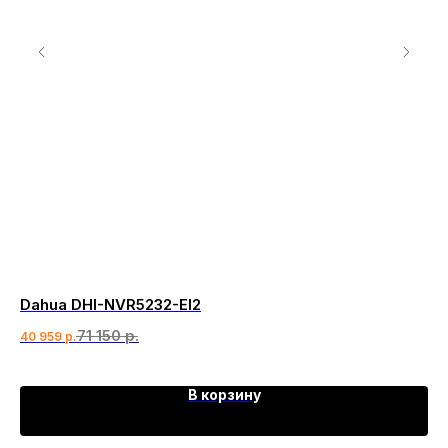
Dahua DHI-NVR5232-EI2
Se
71 150
р.
21 
40 959
р.
В корзину