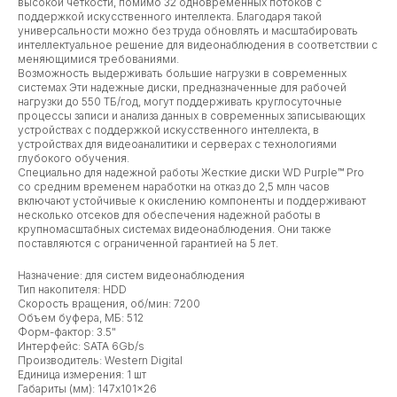
высокой четкости, помимо 32 одновременных потоков с
поддержкой искусственного интеллекта. Благодаря такой
универсальности можно без труда обновлять и масштабировать
интеллектуальное решение для видеонаблюдения в соответствии с
меняющимися требованиями.
Возможность выдерживать большие нагрузки в современных
системах Эти надежные диски, предназначенные для рабочей
нагрузки до 550 ТБ/год, могут поддерживать круглосуточные
процессы записи и анализа данных в современных записывающих
устройствах с поддержкой искусственного интеллекта, в
устройствах для видеоаналитики и серверах с технологиями
глубокого обучения.
Специально для надежной работы Жесткие диски WD Purple™ Pro
со средним временем наработки на отказ до 2,5 млн часов
включают устойчивые к окислению компоненты и поддерживают
несколько отсеков для обеспечения надежной работы в
крупномасштабных системах видеонаблюдения. Они также
поставляются с ограниченной гарантией на 5 лет.
Назначение: для систем видеонаблюдения
Тип накопителя: HDD
Скорость вращения, об/мин: 7200
Объем буфера, МБ: 512
Форм-фактор: 3.5"
Интерфейс: SATA 6Gb/s
Производитель: Western Digital
Единица измерения: 1 шт
Габариты (мм): 147x101x26