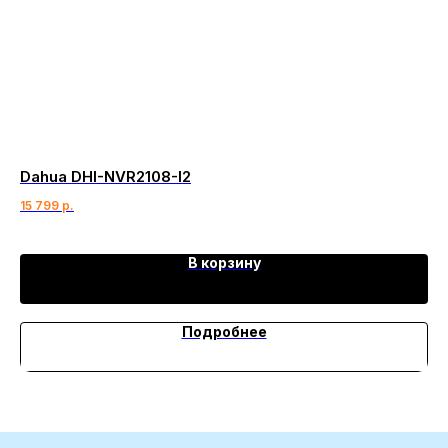
Dahua DHI-NVR2108-I2
IP
15 799
р.
5 
В корзину
Подробнее