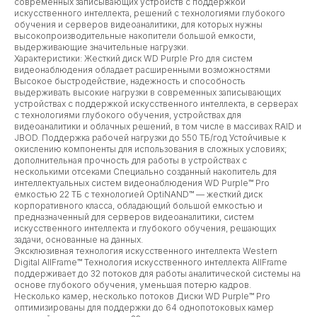
современных записывающих устройств с поддержкой
искусственного интеллекта, решений с технологиями глубокого
обучения и серверов видеоаналитики, для которых нужны
высокопроизводительные накопители большой емкости,
выдерживающие значительные нагрузки.
Характеристики: Жесткий диск WD Purple Pro для систем
видеонаблюдения обладает расширенными возможностями
Высокое быстродействие, надежность и способность
выдерживать высокие нагрузки в современных записывающих
устройствах с поддержкой искусственного интеллекта, в серверах
с технологиями глубокого обучения, устройствах для
видеоаналитики и облачных решений, в том числе в массивах RAID и
JBOD. Поддержка рабочей нагрузки до 550 ТБ/год Устойчивые к
окислению компоненты для использования в сложных условиях;
дополнительная прочность для работы в устройствах с
несколькими отсеками Специально созданный накопитель для
интеллектуальных систем видеонаблюдения WD Purple™ Pro
емкостью 22 ТБ с технологией OptiNAND™ — жесткий диск
корпоративного класса, обладающий большой емкостью и
предназначенный для серверов видеоаналитики, систем
искусственного интеллекта и глубокого обучения, решающих
задачи, основанные на данных.
Эксклюзивная технология искусственного интеллекта Western
Digital AllFrame™ Технология искусственного интеллекта AllFrame
поддерживает до 32 потоков для работы аналитической системы на
основе глубокого обучения, уменьшая потерю кадров.
Несколько камер, несколько потоков Диски WD Purple™ Pro
оптимизированы для поддержки до 64 однопотоковых камер