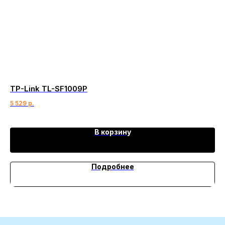
TP-Link TL-SF1009P
Da
5 529
р.
37
В корзину
Подробнее