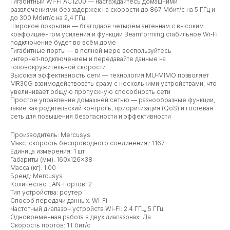
Гигабитный Wi-Fi AC1200 — наслаждайтесь домашними
развлечениями без задержек на скорости до 867 Мбит/с на 5 ГГц и
до 300 Мбит/с на 2,4 ГГц
Широкое покрытие — благодаря четырём антеннам с высоким
коэффициентом усиления и функции Beamforming стабильное Wi‑Fi
подключение будет во всём доме
Гигабитные порты — в полной мере воспользуйтесь
интернет‑подключением и передавайте данные на
головокружительной скорости
Высокая эффективность сети — технология MU‑MIMO позволяет
MR30G взаимодействовать сразу с несколькими устройствами, что
увеличивает общую пропускную способность сети
Простое управление домашней сетью — разнообразные функции,
такие как родительский контроль, приоритизация (QoS) и гостевая
сеть для повышения безопасности и эффективности
Производитель: Mercusys
Макс. скорость беспроводного соединения,: 1167
Единица измерения: 1 шт
Габариты (мм): 160x126x38
Масса (кг): 1.00
Бренд: Mercusys
Количество LAN-портов: 2
Тип устройства: роутер
Способ передачи данных: Wi-Fi
Частотный диапазон устройств Wi-Fi: 2.4 ГГц, 5 ГГц
Одновременная работа в двух диапазонах: Да
Скорость портов: 1 Гбит/с