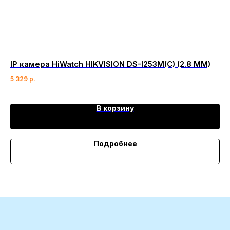
IP камера HiWatch HIKVISION DS-I253M(C) (2.8 MM)
Da
5 329
р.
40
В корзину
Подробнее