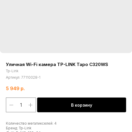
Уличная Wi-Fi камера TP-LINK Tapo C320WS
Tp-Link
Артикул:
77110028-1
5 949
р.
В корзину
Количество мегапикселей: 4
Бренд: Tp-Link