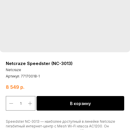
Netcraze Speedster (NC-3013)
Netcraze
Артикул:
77170018-1
8 549
р.
В корзину
Speedster NC-3013 — наиболее доступный в линейке Netcraze
гигабитный интернет-центр с Mesh Wi-Fi класса AC1200. Он