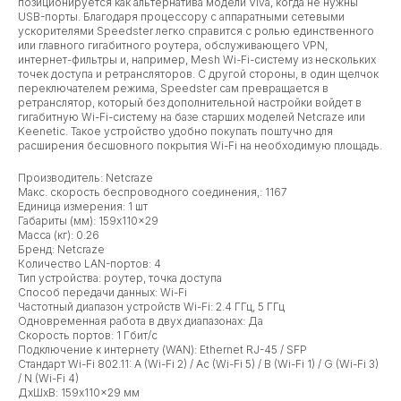
позиционируется как альтернатива модели Viva, когда не нужны
USB-порты. Благодаря процессору с аппаратными сетевыми
ускорителями Speedster легко справится с ролью единственного
или главного гигабитного роутера, обслуживающего VPN,
интернет-фильтры и, например, Mesh Wi-Fi-систему из нескольких
точек доступа и ретрансляторов. С другой стороны, в один щелчок
переключателем режима, Speedster сам превращается в
ретранслятор, который без дополнительной настройки войдет в
гигабитную Wi-Fi-систему на базе старших моделей Netcraze или
Keenetic. Такое устройство удобно покупать поштучно для
расширения бесшовного покрытия Wi-Fi на необходимую площадь.
Производитель: Netcraze
Макс. скорость беспроводного соединения,: 1167
Единица измерения: 1 шт
Габариты (мм): 159x110x29
Масса (кг): 0.26
Бренд: Netcraze
Количество LAN-портов: 4
Тип устройства: роутер, точка доступа
Способ передачи данных: Wi-Fi
Частотный диапазон устройств Wi-Fi: 2.4 ГГц, 5 ГГц
Одновременная работа в двух диапазонах: Да
Скорость портов: 1 Гбит/с
Подключение к интернету (WAN): Ethernet RJ-45 / SFP
Стандарт Wi-Fi 802.11: A (Wi-Fi 2) / Ac (Wi-Fi 5) / B (Wi-Fi 1) / G (Wi-Fi 3)
/ N (Wi-Fi 4)
ДxШxВ: 159x110x29 мм