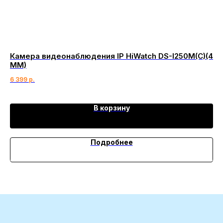
Камера видеонаблюдения IP HiWatch DS-I250M(C)(4
IP
MM)
(B
6 399
р.
8 
В корзину
Подробнее