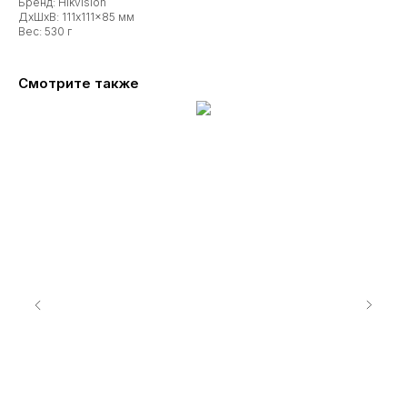
Бренд: Hikvision
ДxШxВ: 111x111x85 мм
Вес: 530 г
Смотрите также