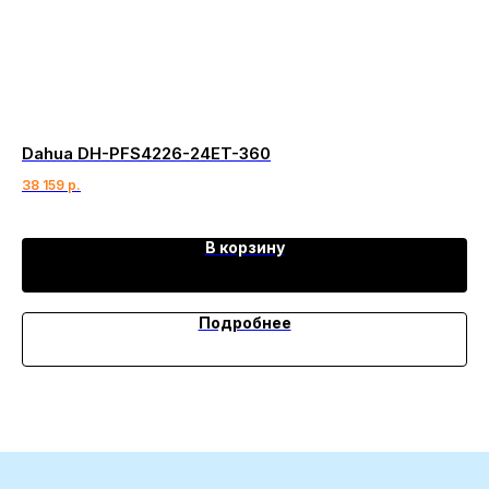
Dahua DH-PFS4226-24ET-360
IP
38 159
р.
3 
В корзину
Подробнее