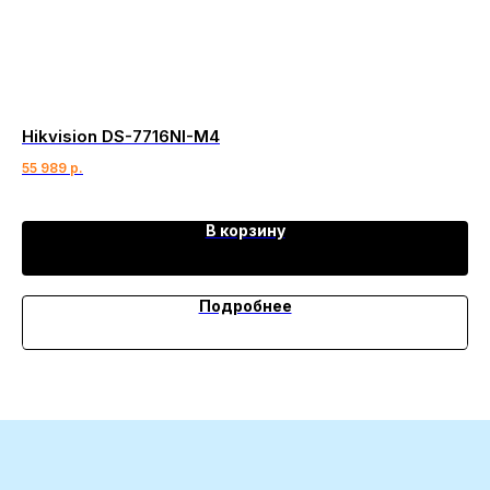
Hikvision DS-7716NI-M4
Hi
55 989
р.
41 
В корзину
Подробнее