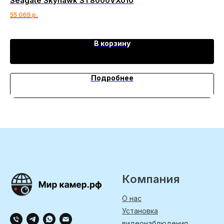
Seagate Skyhawk ST8000VX010
Se
55 069
р.
18 
В корзину
Подробнее
Компания
О нас
Установка
видеонаблюдения