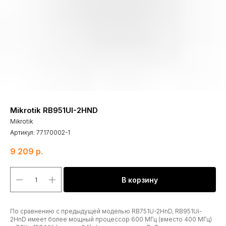
Mikrotik RB951UI-2HND
Mikrotik
Артикул:
77170002-1
9 209
р.
В корзину
По сравнению с предыдущей моделью RB751U-2HnD, RB951Ui-
2HnD имеет более мощный процессор 600 МГц (вместо 400 МГц)