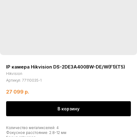
IP камера Hikvision DS-2DE3A400BW-DE/W(F1)(T5)
Hikvision
Артикул:
77110035-1
27 099
р.
В корзину
Количество мегапикселей: 4
Фокусное расстояние: 2.8-12 мм