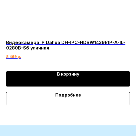
Видеокамера IP Dahua DH-IPC-HDBW1439E1P-A-IL-
Se
0280B-S6 уличная
13
8 469
р.
В корзину
Подробнее