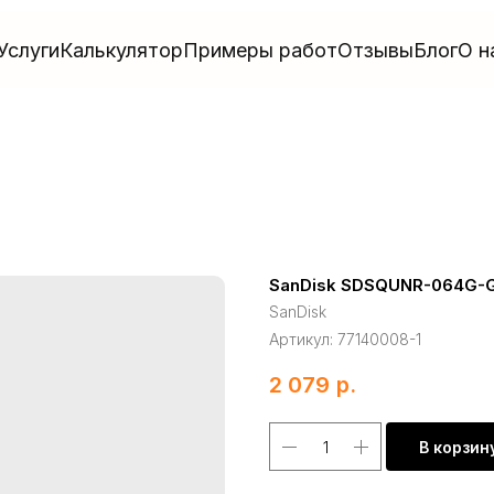
Услуги
Калькулятор
Примеры работ
Отзывы
Блог
О н
SanDisk SDSQUNR-064G
SanDisk
Артикул:
77140008-1
2 079
р.
В корзин