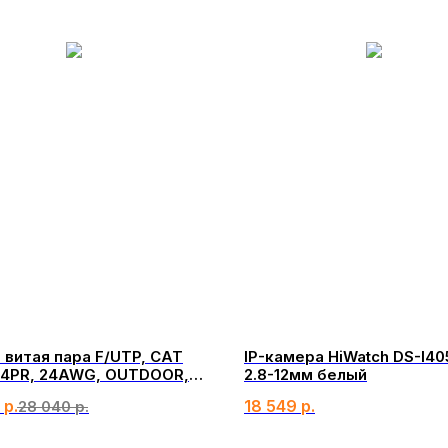
 витая пара F/UTP, CAT
IP-камера HiWatch DS-I40
, 4PR, 24AWG, OUTDOOR,
2.8-12мм белый
 черный, 305м, РФ
р.
18 549
р.
28 040
р.
 (01-0146-R)