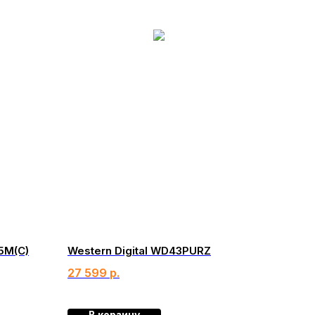
5M(C)
Western Digital WD43PURZ
27 599
р.
В корзину