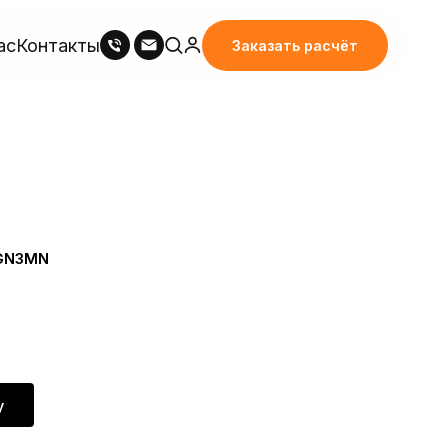
ас
Контакты
Заказать расчёт
-GN3MN
у