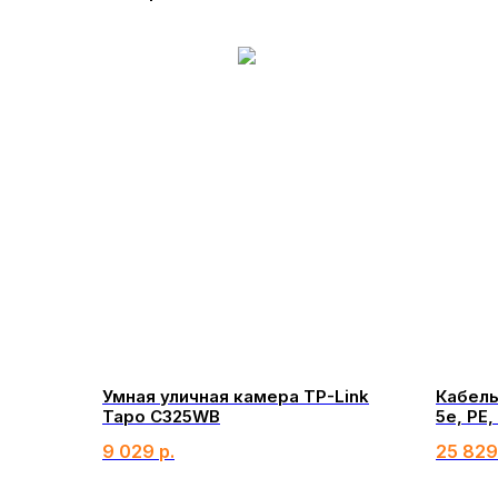
Умная уличная камера TP-Link
Кабель
Tapo C325WB
5e, PE
SOLID,
9 029
р.
25 829
REXANT