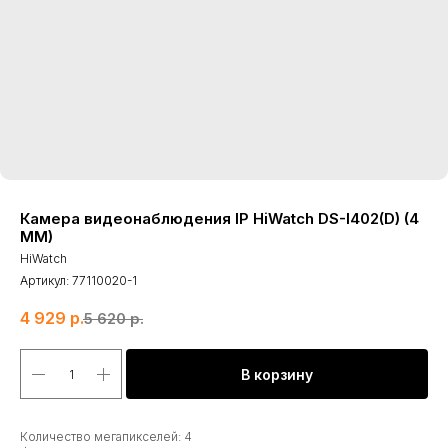
Камера видеонаблюдения IP HiWatch DS-I402(D) (4
MM)
HiWatch
Артикул:
77110020-1
4 929
р.
5 620
р.
В корзину
Количество мегапикселей: 4