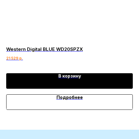
Western Digital BLUE WD20SPZX
Se
21 529
р.
23
В корзину
Подробнее