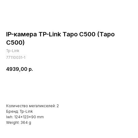
IP-камера TP-Link Tapo C500 (Tapo
C500)
Tp-Link
77110031-1
4939,00
р.
В корзину
Количество мегапикселей: 2
Бренд: Tp-Link
lwh: 124x123x90 mm
Weight: 364 g