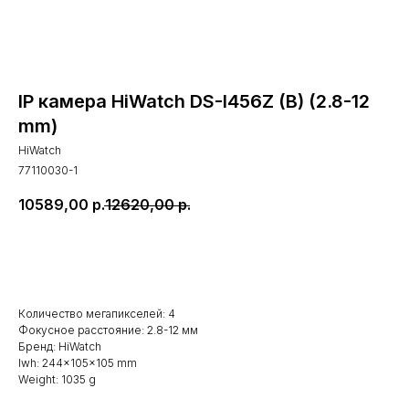
IP камера HiWatch DS-I456Z (B) (2.8-12
mm)
HiWatch
77110030-1
10589,00
р.
12620,00
р.
В корзину
Количество мегапикселей: 4
Фокусное расстояние: 2.8-12 мм
Бренд: HiWatch
lwh: 244x105x105 mm
Weight: 1035 g