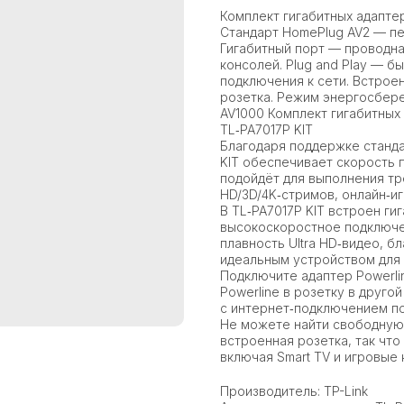
Комплект гигабитных адаптер
Стандарт HomePlug AV2 — пе
Гигабитный порт — проводна
консолей. Plug and Play — б
подключения к сети. Встрое
розетка. Режим энергосбер
AV1000 Комплект гигабитных
TL‑PA7017P KIT
Благодаря поддержке станда
KIT обеспечивает скорость 
подойдёт для выполнения тр
HD/3D/4K‑стримов, онлайн‑и
В TL‑PA7017P KIT встроен ги
высокоскоростное подключе
плавность Ultra HD‑видео, б
идеальным устройством для
Подключите адаптер Powerli
Powerline в розетку в друго
с интернет‑подключением по 
Не можете найти свободную 
встроенная розетка, так чт
включая Smart TV и игровые 
Производитель: TP-Link