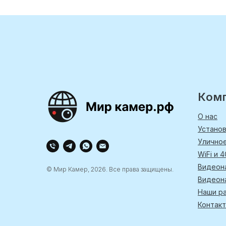
Ком
О нас
Устано
Улично
WiFi и 
Видеон
© Мир Камер, 2026. Все права защищены.
Видеон
Наши р
Контак