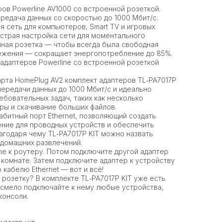
ов Powerline AV1000 со встроенной розеткой.
редача данных со скоростью до 1000 Мбит/с.
я сеть для компьютеров, Smart TV и игровых
ыстрая настройка сети для моментального
нная розетка — чтобы всегда была свободная
ежения — сокращает энергопотребление до 85%.
 адаптеров Powerline со встроенной розеткой
рта HomePlug AV2 комплект адаптеров TL‑PA7017P
передачи данных до 1000 Мбит/с и идеально
ебовательных задач, таких как несколько
гры и скачивание больших файлов.
габитный порт Ethernet, позволяющий создать
ние для проводных устройств и обеспечить
лагодаря чему TL‑PA7017P KIT можно назвать
 домашних развлечений.
ne к роутеру. Потом подключите другой адаптер
й комнате. Затем подключите адаптер к устройству
кабелю Ethernet — вот и всё!
розетку? В комплекте TL‑PA7017P KIT уже есть
о смело подключайте к нему любые устройства,
консоли.