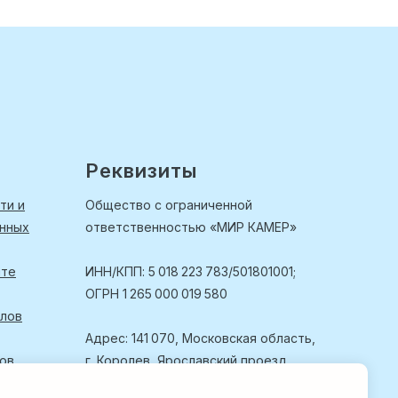
Реквизиты
ти и
Общество с ограниченной
анных
ответственностью «МИР КАМЕР»
йте
ИНН/КПП: 5 018 223 783/501801001;
ОГРН 1 265 000 019 580
йлов
Адрес: 141 070, Московская область,
лов
г. Королев, Ярославский проезд,
д. 11, помещ. 04, офис 2.