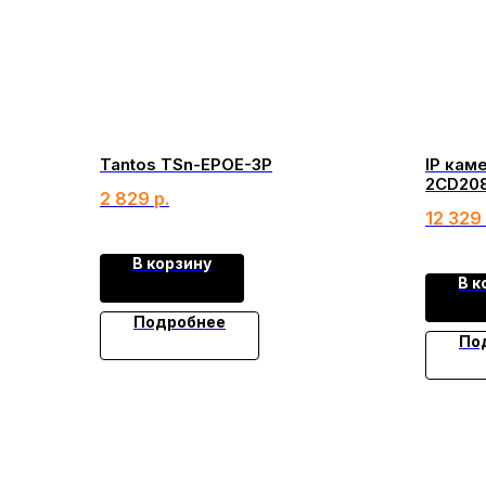
Tantos TSn-EPOE-3P
IP каме
2CD208
2 829
р.
12 329
В корзину
В к
Подробнее
По