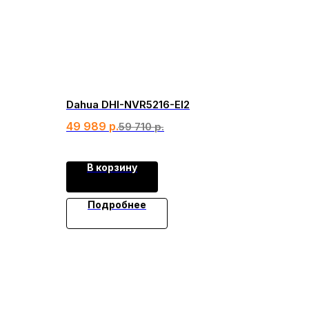
Dahua DHI-NVR5216-EI2
49 989
р.
59 710
р.
В корзину
Подробнее