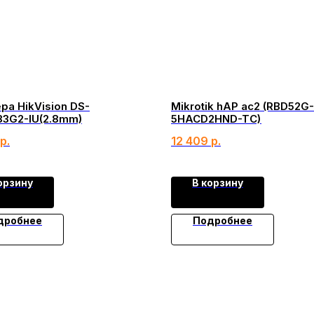
ра HikVision DS-
Mikrotik hAP ac2 (RBD52G-
3G2-IU(2.8mm)
5HACD2HND-TC)
р.
12 409
р.
орзину
В корзину
дробнее
Подробнее