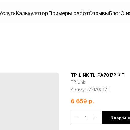
Услуги
Калькулятор
Примеры работ
Отзывы
Блог
О н
TP-LINK TL-PA7017P KIT
TP-Link
Артикул:
77170042-1
6 659
р.
В корзин