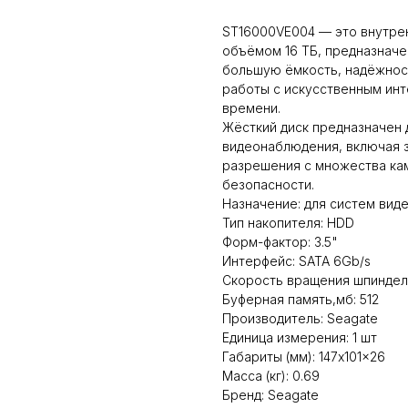
ST16000VE004 — это внутрен
объёмом 16 ТБ, предназначе
большую ёмкость, надёжнос
работы с искусственным инт
времени.
Жёсткий диск предназначен 
видеонаблюдения, включая з
разрешения с множества ка
безопасности.
Назначение: для систем ви
Тип накопителя: HDD
Форм-фактор: 3.5"
Интерфейс: SATA 6Gb/s
Скорость вращения шпинделя
Буферная память,мб: 512
Производитель: Seagate
Единица измерения: 1 шт
Габариты (мм): 147x101x26
Масса (кг): 0.69
Бренд: Seagate