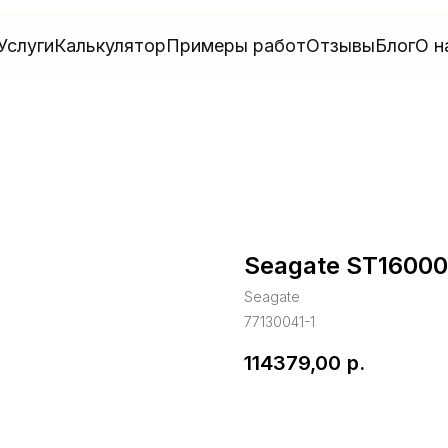
Услуги
Калькулятор
Примеры работ
Отзывы
Блог
О н
Seagate ST1600
Seagate
77130041-1
114379,00
р.
В корзину