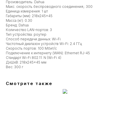
Производитель: Dahua
Макс. скорость беспроводного соединения,: 300
Единица измерения: 1 шт
Габариты (мм): 218x245x45
Масса (кг): 0.30
Бренд: Dahua
Количество LAN-портов: 3
Тип устройства: роутер
Способ передачи данных: Wi-Fi
Частотный диапазон устройств Wi-Fi: 2.4 ГГц
Скорость портов: 100 Мбит/с
Подключение к интернету (WAN): Ethernet RJ-45
Стандарт Wi-Fi 802.11: N (Wi-Fi 4)
ДxШxВ: 218x245x45 мм
Вес: 300 г
Смотрите также
Se
17 