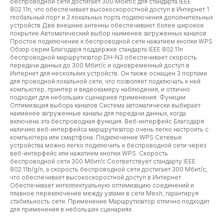
беспроводной сети достигает 300 Мбит/с для стандарта IEEE
802.11n, что обеспечивает высокоскоростной доступ в Интернет 1
глобальный порт и 3 локальных порта подключения дополнительных
устройств Две внешние антенны обеспечивают более широкое
покрытие Автоматический выбор наименее загруженных каналов
Простое подключение к беспроводной сети нажатием кнопки WPS
Обзор серии Благодаря поддержке стандарта IEEE 802.11n
беспроводной маршрутизатор DH-N3 обеспечивает скорость
передачи данных до 300 Мбит/с и одновременный доступ в
Интернет для нескольких устройств. Он также оснащен 3 портами
для проводной локальной сети, что позволяет подключать к ней
компьютер, принтер и видеокамеру наблюдения, и отлично
подходит для небольших сценариев применения. Функции
Оптимизация выбора каналов Система автоматически выбирает
наименее загруженные каналы для передачи данных, когда
включена эта беспроводная функция. Веб-интерфейс Благодаря
наличию веб-интерфейса маршрутизатор очень легко настроить с
компьютера или смартфона. Подключение WPS Сетевые
устройства можно легко подключить к беспроводной сети через
веб-интерфейс или нажатием кнопки WPS. Скорость
беспроводной сети 300 Мбит/с Соответствует стандарту IEEE
802.11b/g/n, а скорость беспроводной сети достигает 300 Мбит/с,
что обеспечивает высокоскоростной доступ в Интернет.
Обеспечивает интеллектуальную оптимизацию соединений и
плавное переключение между узлами в сети Mesh, гарантируя
стабильность сети. Применение Маршрутизатор отлично подходит
для применения в небольших сценариях.