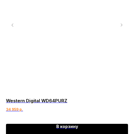
Western Digital WD64PURZ
Se
34 959
р.
101
В корзину