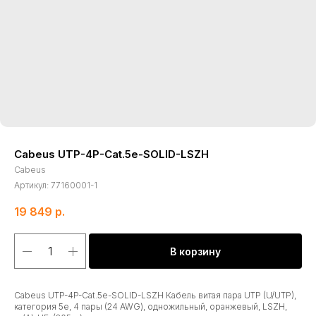
Cabeus UTP-4P-Cat.5e-SOLID-LSZH
Cabeus
Артикул:
77160001-1
19 849
р.
В корзину
Cabeus UTP-4P-Cat.5e-SOLID-LSZH Кабель витая пара UTP (U/UTP),
категория 5e, 4 пары (24 AWG), одножильный, оранжевый, LSZH,