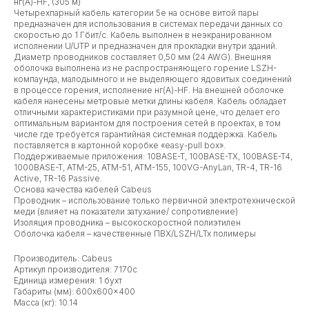
нг(А)-HF, (305 м)
Четырехпарный кабель категории 5e на основе витой пары
предназначен для использования в системах передачи данных со
скоростью до 1 Гбит/c. Кабель выполнен в неэкранированном
исполнении U/UTP и предназначен для прокладки внутри зданий.
Диаметр проводников составляет 0,50 мм (24 AWG). Внешняя
оболочка выполнена из не распространяющего горение LSZH-
компаунда, малодымного и не выделяющего ядовитых соединений
в процессе горения, исполнение нг(A)-HF. На внешней оболочке
кабеля нанесены метровые метки длины кабеля. Кабель обладает
отличными характеристиками при разумной цене, что делает его
оптимальным вариантом для построения сетей в проектах, в том
числе где требуется гарантийная системная поддержка. Кабель
поставляется в картонной коробке «easy-pull box».
Поддерживаемые приложения: 10BASE-T, 100BASE-TX, 100BASE-T4,
1000BASE-T, ATM-25, ATM-51, ATM-155, 100VG-AnyLan, TR-4, TR-16
Active, TR-16 Passive.
Основа качества кабелей Cabeus
Проводник – использование только первичной электротехнической
меди (влияет на показатели затухание/ сопротивление)
Изоляция проводника – высокоскоростной полиэтилен
Оболочка кабеля – качественные ПВХ/LSZH/LTx полимеры
Производитель: Cabeus
Артикул производителя: 7170c
Единица измерения: 1 бухт
Габариты (мм): 600x600x400
Масса (кг): 10.14