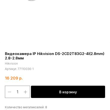
Видеокамера IP Hikvision DS-2CD2T83G2-4I(2.8mm)
2.8-2.8мм
Hikvision
Артикул:
77110036-1
16 209
р.
В корзину
Количество мегапикселей: 8