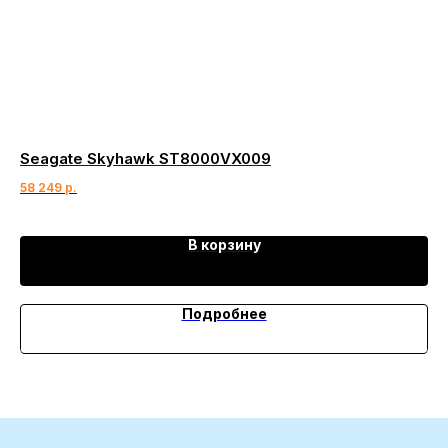
Seagate Skyhawk ST8000VX009
We
58 249
р.
58
В корзину
Подробнее