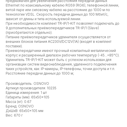
предназначен для увеличения расстояния передачи данных
Ethernet по коаксиальному кабелю RG59 (RG6), телефонной линии,
витой паре или силовому кабелю на расстояние до 1000 м по
технологии VDSL. Скорость передачи данных до 100 Мбит/с,
зависит от длины и типа используемой линии.
При необходимости комплект TR-IP/1-KIT позволяет подключать до
9 дополнительных приёмопередатчиков TR-IP/1 (Slave)
(приобретаются отдельно).
Питание приёмопередатчиков удлинителя осуществляется от
внешних блоков питания АС230V/DC12V(1A) (входят в комплект
поставки).
Приемопередатчики имеют прочный компактный металлический
корпус и расширенный диапазон рабочих температур (-45...+85°С).
Удлинитель TR-IP/1-KIT может быть с успехом использован для
организации систем видеонаблюдения, удаленного подключения
таких устройств, как: IP-камеры, IP-телефоны, точки доступа и т.п.
Расстояние передачи данных до 1000 м;
Производитель: OSNOVO
Артикул производителя: 10235
Единица измерения: 1 шт
Габариты (мм): 65x50x105
Масса (кг): 0.67
Бренд: OSNOVO
ДxШxВ: 65x50x105 мм
Вес: 670 г