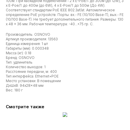
100м. При каскадном подключении - 2 x E-Poe/1: до 300м (до 12W), 3
x E-Poe/1: до 400м (до 6W), 4 x E-Poe/1: до 500м (До 4W).
Соответствует стандартам PoE IEEE 802.3af/at. Автоматическое
определение PoE устройств. Порты: вх.- FE (10/100 Base-T), вых.- FE
(10/100 Base-T). Не требует дополнительного питания. Размеры: 130
x 48 x 36 мм. Рабочая температура: -40...+75 гр. С.
Производитель: OSNOVO
Артикул производителя: 13563
Единица измерения: 1 шт
Габариты (мм): 0.000348
Масса (кг): 0.18
Бренд: OSNOVO
Тип: удлинитель
Количество выходов: 1
Расстояние передачи, м: 400
Тип интерфейса: Ethernet+POE
Место установки: В помещении
ДxШxВ: 94x28x48 мм
Вес: 180 г
Смотрите также