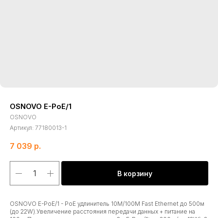
OSNOVO E-PoE/1
OSNOVO
Артикул:
77180013-1
7 039
р.
В корзину
OSNOVO E-PoE/1 - PoE удлинитель 10M/100M Fast Ethernet до 500м
(до 22W).Увеличение расстояния передачи данных + питание на