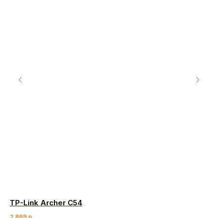
TP-Link Archer C54
We
2 869
р.
27