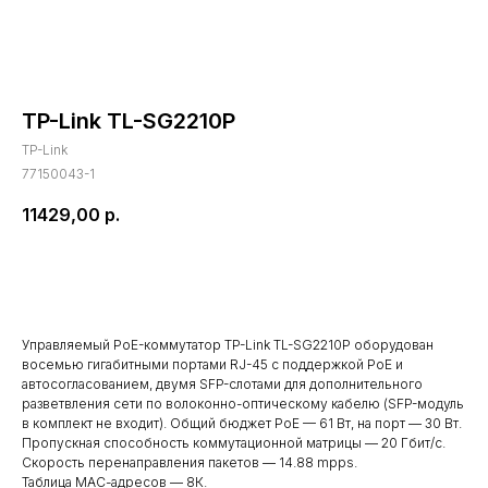
TP-Link TL-SG2210P
TP-Link
77150043-1
11429,00
р.
В корзину
Управляемый PoE-коммутатор TP-Link TL-SG2210P оборудован
восемью гигабитными портами RJ-45 с поддержкой PoE и
автосогласованием, двумя SFP-слотами для дополнительного
разветвления сети по волоконно-оптическому кабелю (SFP-модуль
в комплект не входит). Общий бюджет PoE — 61 Вт, на порт — 30 Вт.
Пропускная способность коммутационной матрицы — 20 Гбит/с.
Скорость перенаправления пакетов — 14.88 mpps.
Таблица МАС-адресов — 8К.