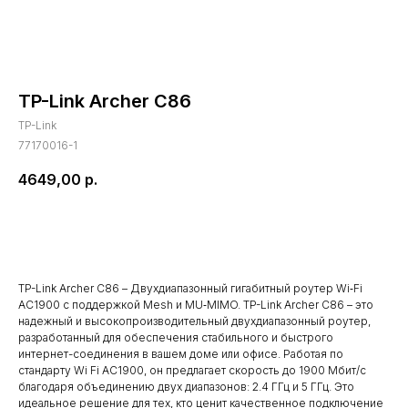
TP-Link Archer C86
TP-Link
77170016-1
4649,00
р.
В корзину
TP-Link Archer C86 – Двухдиапазонный гигабитный роутер Wi‑Fi
AC1900 с поддержкой Mesh и MU‑MIMO. TP-Link Archer C86 – это
надежный и высокопроизводительный двухдиапазонный роутер,
разработанный для обеспечения стабильного и быстрого
интернет-соединения в вашем доме или офисе. Работая по
стандарту Wi Fi AC1900, он предлагает скорость до 1900 Мбит/с
благодаря объединению двух диапазонов: 2.4 ГГц и 5 ГГц. Это
идеальное решение для тех, кто ценит качественное подключение