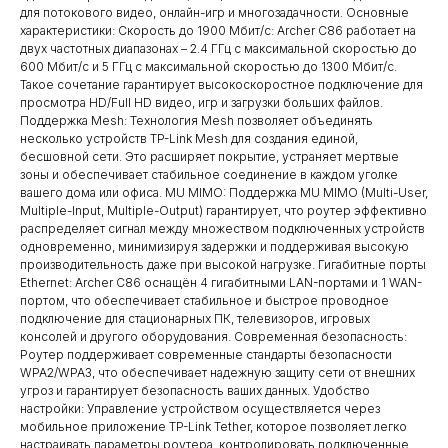
для потокового видео, онлайн-игр и многозадачности. Основные
характеристики: Скорость до 1900 Мбит/с: Archer C86 работает на
двух частотных диапазонах – 2.4 ГГц с максимальной скоростью до
600 Мбит/с и 5 ГГц с максимальной скоростью до 1300 Мбит/с.
Такое сочетание гарантирует высокоскоростное подключение для
просмотра HD/Full HD видео, игр и загрузки больших файлов.
Поддержка Mesh: Технология Mesh позволяет объединять
несколько устройств TP-Link Mesh для создания единой,
бесшовной сети. Это расширяет покрытие, устраняет мертвые
зоны и обеспечивает стабильное соединение в каждом уголке
вашего дома или офиса. MU MIMO: Поддержка MU MIMO (Multi-User,
Multiple-Input, Multiple-Output) гарантирует, что роутер эффективно
распределяет сигнал между множеством подключенных устройств
одновременно, минимизируя задержки и поддерживая высокую
производительность даже при высокой нагрузке. Гигабитные порты
Ethernet: Archer C86 оснащён 4 гигабитными LAN-портами и 1 WAN-
портом, что обеспечивает стабильное и быстрое проводное
подключение для стационарных ПК, телевизоров, игровых
консолей и другого оборудования. Современная безопасность:
Роутер поддерживает современные стандарты безопасности
WPA2/WPA3, что обеспечивает надежную защиту сети от внешних
угроз и гарантирует безопасность ваших данных. Удобство
настройки: Управление устройством осуществляется через
мобильное приложение TP-Link Tether, которое позволяет легко
настраивать параметры роутера, контролировать подключенные