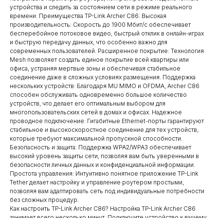
устройства и следить за состоянием сети в режиме реального
времени. Преимущества TP-Link Archer C86: Высокая
производительность: Скорость до 1900 Мбит/с обеспечивает
бесперебойное потоковое видео, быстрый отклик в онлайн-играх
и быструю передачу данных, что особенно важно для
современных пользователей. Расширенное покрытие: Технология
Mesh позволяет создать единое покрытие всей квартиры или
офиса, устраняя мертвые зоны и обеспечивая стабильное
соединение даже в сложных условиях размещения. Поддержка
нескольких устройств: Благодаря MU MIMO и OFDMA, Archer C86
способен обслуживать одновременно большое количество
устройств, что делает его оптимальным выбором для
многопользовательских сетей в домах и офисах. Надежное
проводное подключение: Гигабитные Ethernet-порты гарантируют
стабильное и высокоскоростное соединение для тех устройств,
которые требуют максимальной пропускной способности.
Безопасность и защита: Поддержка WPA2/WPA3 обеспечивает
высокий уровень защиты сети, позволяя вам быть уверенными в
безопасности личных данных и конфиденциальной информации.
Простота управления: Интуитивно понятное приложение TP-Link
Tether делает настройку и управление роутером простыми,
позволяя вам адаптировать сеть под индивидуальные потребности
без сложных процедур.
Как настроить TP-Link Archer C86? Настройка TP-Link Archer C86
занимает всего несколько минут. Подключите устройство к вашему