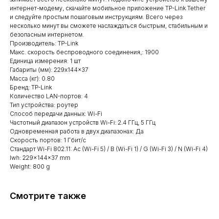
интернет-модему, скачайте мобильное приложение TP-Link Tether
и следуйте простым пошаговым инструкциям. Всего через
несколько минут вы сможете наслаждаться быстрым, стабильным и
безопасным интернетом.
Производитель: TP-Link
Макс. скорость беспроводного соединения,: 1900
Единица измерения: 1 шт
Габариты (мм): 229x144x37
Масса (кг): 0.80
Бренд: TP-Link
Количество LAN-портов: 4
Тип устройства: роутер
Способ передачи данных: Wi-Fi
Частотный диапазон устройств Wi-Fi: 2.4 ГГц, 5 ГГц
Одновременная работа в двух диапазонах: Да
Скорость портов: 1 Гбит/с
Стандарт Wi-Fi 802.11: Ac (Wi-Fi 5) / B (Wi-Fi 1) / G (Wi-Fi 3) / N (Wi-Fi 4)
lwh: 229x144x37 mm
Weight: 800 g
Смотрите также