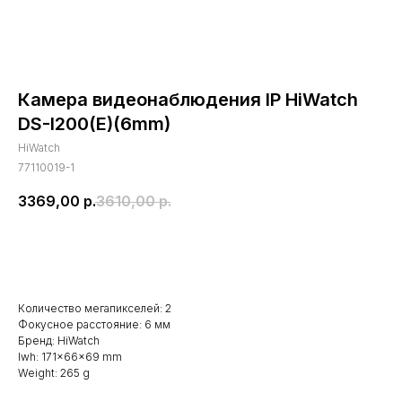
Камера видеонаблюдения IP HiWatch
DS-I200(E)(6mm)
HiWatch
77110019-1
3369,00
р.
3610,00
р.
В корзину
Количество мегапикселей: 2
Фокусное расстояние: 6 мм
Бренд: HiWatch
lwh: 171x66x69 mm
Weight: 265 g