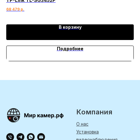
TP-Link TL-SG3452P
OS
68 479
р.
30
В корзину
Подробнее
Компания
О нас
Установка
видеонаблюдения