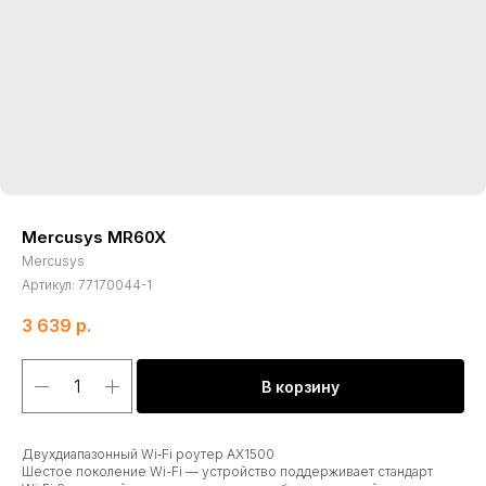
Mercusys MR60X
Mercusys
Артикул:
77170044-1
3 639
р.
В корзину
Двухдиапазонный Wi‑Fi роутер AX1500
Шестое поколение Wi-Fi — устройство поддерживает стандарт