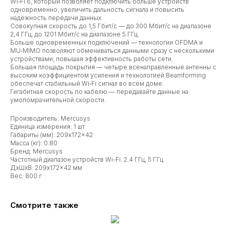
Wi‑Fi 6, который позволяет подключить больше устройств
одновременно, увеличить дальность сигнала и повысить
надёжность передачи данных.
Совокупная скорость до 1,5 Гбит/с — до 300 Мбит/с на диапазоне
2,4 ГГц, до 1201 Мбит/с на диапазоне 5 ГГц.
Больше одновременных подключений — технологии OFDMA и
MU‑MIMO позволяют обмениваться данными сразу с несколькими
устройствами, повышая эффективность работы сети.
Большая площадь покрытия — четыре всенаправленные антенны с
высоким коэффициентом усиления и технологией Beamforming
обеспечат стабильный Wi‑Fi сигнал во всём доме.
Гигабитная скорость по кабелю — передавайте данные на
умопомрачительной скорости.
Производитель: Mercusys
Единица измерения: 1 шт
Габариты (мм): 209x172x42
Масса (кг): 0.80
Бренд: Mercusys
Частотный диапазон устройств Wi-Fi: 2.4 ГГц, 5 ГГц
ДxШxВ: 209x172x42 мм
Вес: 800 г
Смотрите также