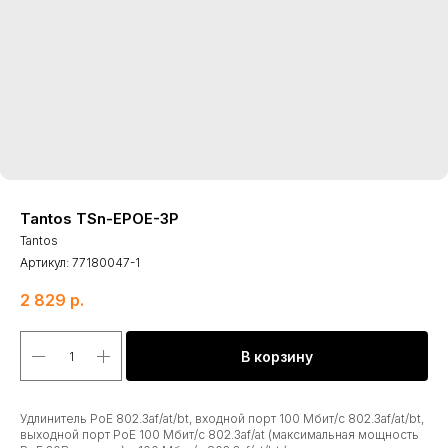
Tantos TSn-EPOE-3P
Tantos
Артикул:
77180047-1
2 829
р.
В корзину
Удлинитель PoE 802.3af/at/bt, входной порт 100 Мбит/с 802.3af/at/bt,
выходной порт PoE 100 Мбит/с 802.3af/at (максимальная мощность