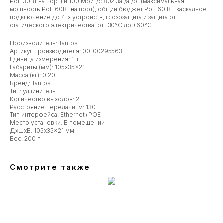
PoE 30Вт на порт) и 100 Мбит/с 802.3af/at/bt (максимальная
мощность PoE 60Вт на порт), общий бюджет PoE 60 Вт, каскадное
подключение до 4-х устройств, грозозащита и защита от
статического электричества, от -30°С до +60°С.
Производитель: Tantos
Артикул производителя: 00-00295563
Единица измерения: 1 шт
Габариты (мм): 105x35x21
Масса (кг): 0.20
Бренд: Tantos
Тип: удлинитель
Количество выходов: 2
Расстояние передачи, м: 130
Тип интерфейса: Ethernet+POE
Место установки: В помещении
ДxШxВ: 105x35x21 мм
Вес: 200 г
Смотрите также