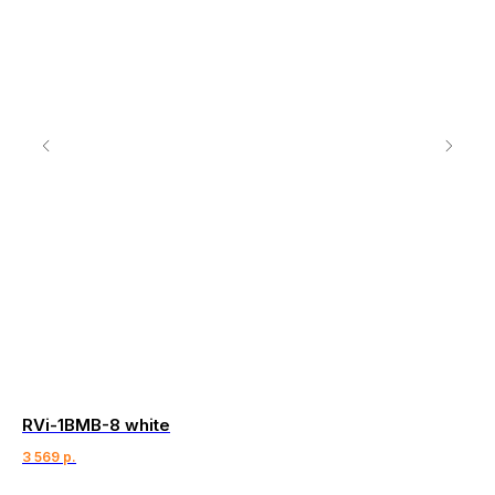
RVi-1BMB-8 white
Se
3 569
р.
13