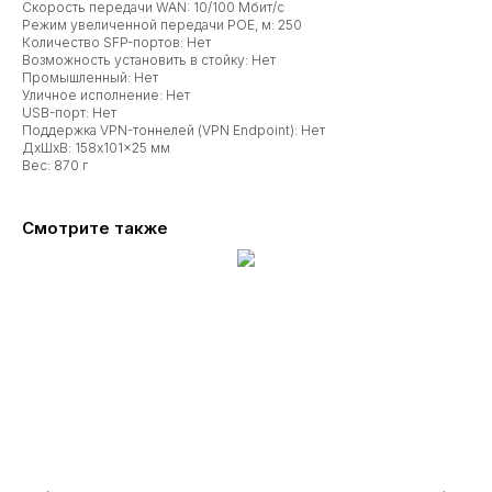
Скорость передачи WAN: 10/100 Мбит/с
Режим увеличенной передачи POE, м: 250
Количество SFP-портов: Нет
Возможность установить в стойку: Нет
Промышленный: Нет
Уличное исполнение: Нет
USB-порт: Нет
Поддержка VPN-тоннелей (VPN Endpoint): Нет
ДxШxВ: 158x101x25 мм
Вес: 870 г
Смотрите также