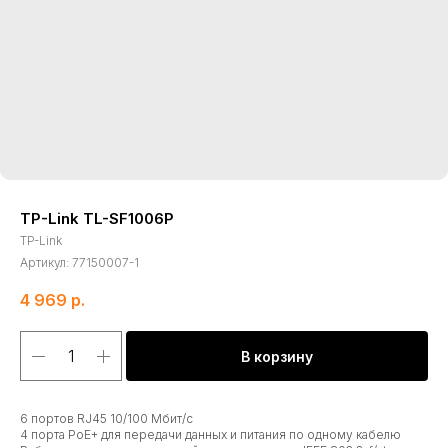
TP-Link TL-SF1006P
TP-Link
Артикул:
77150007-1
4 969
р.
В корзину
6 портов RJ45 10/100 Мбит/с
4 порта PoE+ для передачи данных и питания по одному кабелю