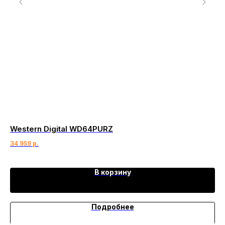
Western Digital WD64PURZ
Sa
34 959
р.
2 
В корзину
Подробнее