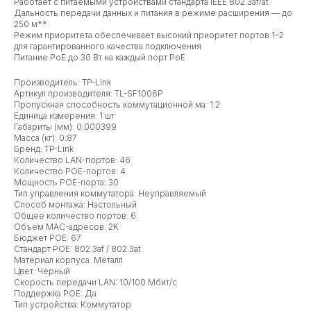
Работает с питаемыми устройствами стандарта IEEE 802.3af/at
Дальность передачи данных и питания в режиме расширения — до
250 м**
Режим приоритета обеспечивает высокий приоритет портов 1–2
для гарантированного качества подключения
Питание PoE до 30 Вт на каждый порт PoE
Производитель: TP-Link
Артикул производителя: TL-SF1006P
Пропускная способность коммутационной ма: 1.2
Единица измерения: 1 шт
Габариты (мм): 0.000399
Масса (кг): 0.87
Бренд: TP-Link
Количество LAN-портов: 46
Количество POE-портов: 4
Мощность POE-порта: 30
Тип управления коммутатора: Неуправляемый
Способ монтажа: Настольный
Общее количество портов: 6
Объем MAC-адресов: 2K
Бюджет POE: 67
Стандарт POE: 802.3af / 802.3at
Материал корпуса: Металл
Цвет: Черный
Скорость передачи LAN: 10/100 Мбит/с
Поддержка POE: Да
Тип устройства: Коммутатор