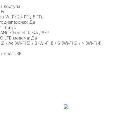
ка доступа
Fi
 Wi-Fi: 2.4 ГГц, 5 ГГц
х диапазонах: Да
1 Гбит/с
N): Ethernet RJ-45 / SFP
G LTE-модема: Да
) / Ac (Wi-Fi 5) / B (Wi-Fi 1) / G (Wi-Fi 3) / N (Wi-Fi 4)
птера: USB