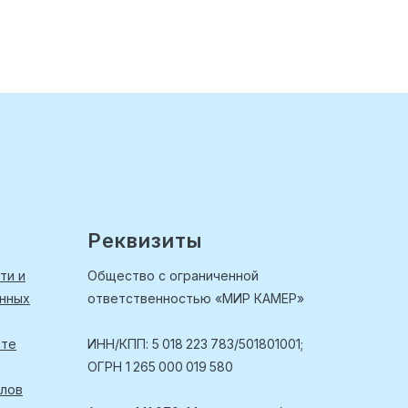
Реквизиты
ти и
Общество с ограниченной
анных
ответственностью «МИР КАМЕР»
йте
ИНН/КПП: 5 018 223 783/501801001;
ОГРН 1 265 000 019 580
йлов