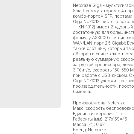
Netcraze Giga - мультигигаб
Smart-коммутатором с 4 портам
комбо-портом SFP, портами U
Giga NC-1012 шестого поколен
— KN-1012) имеет 2-ядерный 
достаточную для большинств
формулу AX3000 с пятью ди
WAN/LAN-порт 2.5 Gigabit Eth
также слот SFP, который так
обзоров и свидетельств реа
реальную суммарную скорост
загрузкой процессора, дем
3 Гбит/с, скорость 150-550 
при работе с USB-диском. С 
Giga NC-1012 удержит на за
производительности, просто
бизнеса.
Производитель: Netcraze
Макс. скорость беспроводно
Единица измерения: 1 шт
Габариты (мм): 217x159x45
Масса (кг): 0.62
Бренд: Netcraze