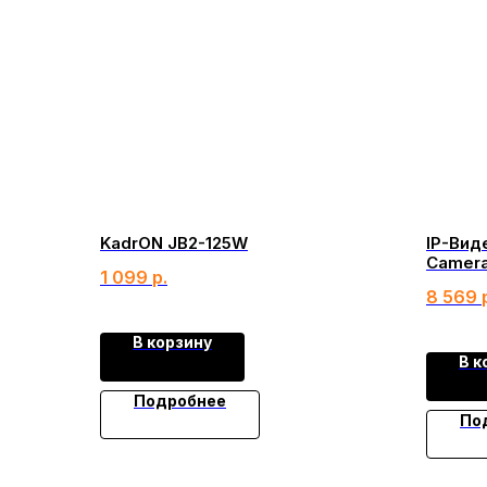
KadrON JB2-125W
IP-Вид
Camera
1 099
р.
8 569
В корзину
В к
Подробнее
По