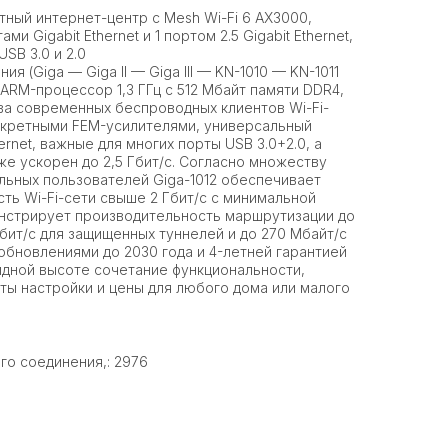
итный интернет-центр с Mesh Wi-Fi 6 AX3000,
и Gigabit Ethernet и 1 портом 2.5 Gigabit Ethernet,
SB 3.0 и 2.0
ия (Giga — Giga II — Giga III — KN-1010 — KN-1011
ARM-процессор 1,3 ГГц с 512 Мбайт памяти DDR4,
а современных беспроводных клиентов Wi-Fi-
скретными FEM-усилителями, универсальный
ernet, важные для многих порты USB 3.0+2.0, а
же ускорен до 2,5 Гбит/с. Согласно множеству
льных пользователей Giga-1012 обеспечивает
ь Wi-Fi-сети свыше 2 Гбит/с с минимальной
онстрирует производительность маршрутизации до
Мбит/с для защищенных туннелей и до 270 Мбайт/с
обновлениями до 2030 года и 4-летней гарантией
видной высоте сочетание функциональности,
ты настройки и цены для любого дома или малого
го соединения,: 2976