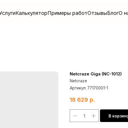
Услуги
Калькулятор
Примеры работ
Отзывы
Блог
О н
Netcraze Giga (NC-1012)
Netcraze
Артикул:
77170001-1
18 629
р.
В корзин