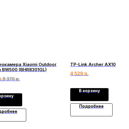
еокамера Xiaomi Outdoor
TP-Link Archer AX10
 BW500 (BHR8301GL)
4 529
р.
р.
9 370
р.
В корзину
орзину
Подробнее
дробнее