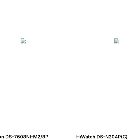
ion DS-7608NI-M2/8P
HiWatch DS-N204P(C)