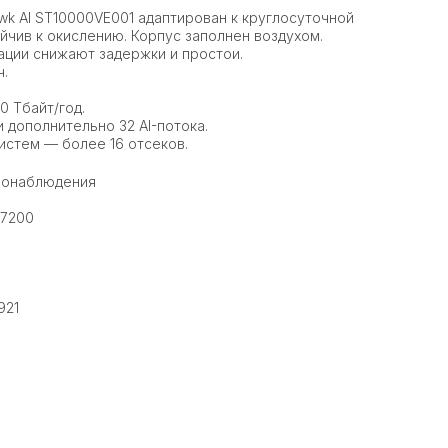
wk AI ST10000VE001 адаптирован к круглосуточной
тойчив к окислению. Корпус заполнен воздухом.
ции снижают задержки и простои.
ч.
0 Тбайт/год.
и дополнительно 32 AI-потока.
стем — более 16 отсеков.
деонаблюдения
 7200
921