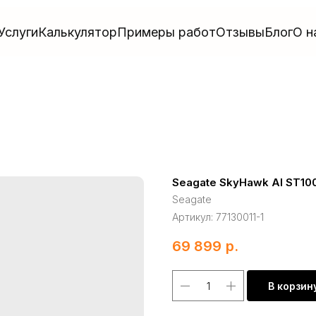
Услуги
Калькулятор
Примеры работ
Отзывы
Блог
О н
Seagate SkyHawk AI ST10
Seagate
Артикул:
77130011-1
69 899
р.
В корзин