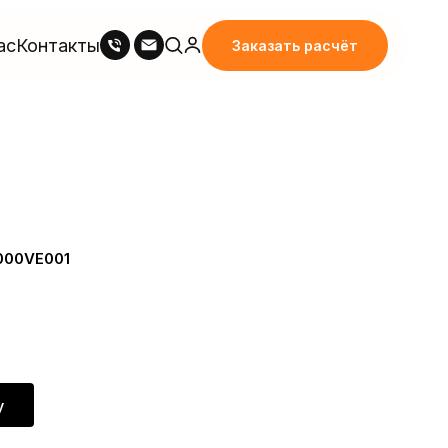
ас
Контакты
Заказать расчёт
000VE001
у