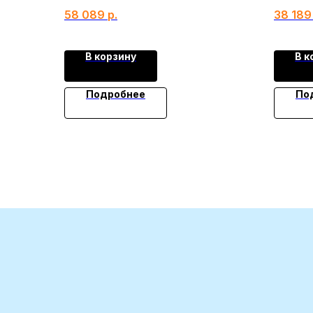
58 089
р.
38 189
В корзину
В к
Подробнее
По