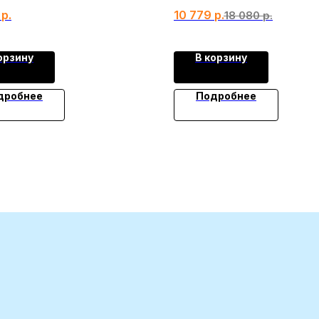
р.
10 779
р.
18 080
р.
орзину
В корзину
дробнее
Подробнее