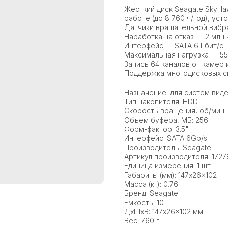
Жесткий диск Seagate SkyHa
работе (до 8 760 ч/год), ус
Датчики вращательной вибра
Наработка на отказ — 2 млн 
Интерфейс — SATA 6 Гбит/с.
Максимальная нагрузка — 55
Запись 64 каналов от камер 
Поддержка многодисковых си
Назначение: для систем ви
Тип накопителя: HDD
Скорость вращения, об/мин:
Объем буфера, МБ: 256
Форм-фактор: 3.5"
Интерфейс: SATA 6Gb/s
Производитель: Seagate
Артикул производителя: 1727
Единица измерения: 1 шт
Габариты (мм): 147x26x102
Масса (кг): 0.76
Бренд: Seagate
Емкость: 10
ДxШxВ: 147x26x102 мм
Вес: 760 г